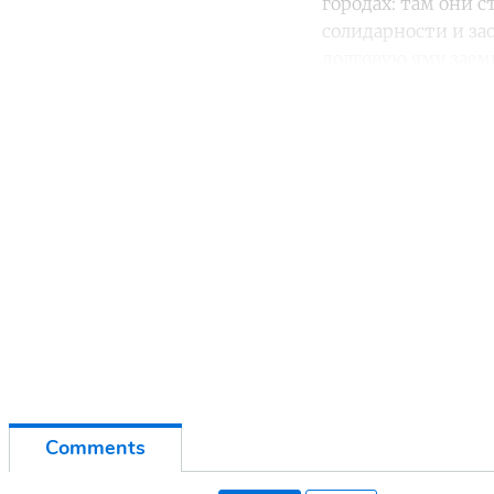
городах: там они 
солидарности и за
долговую яму заем
Co