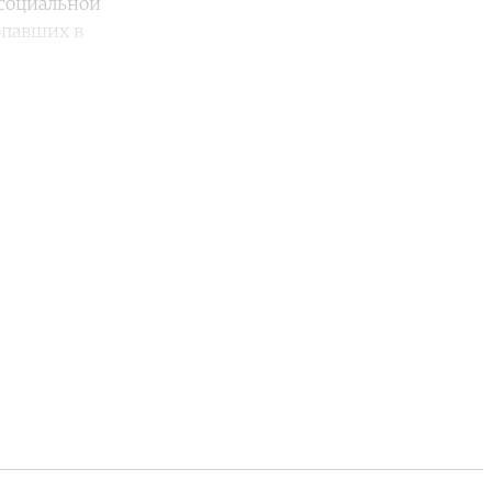
 социальной
опавших в
unt