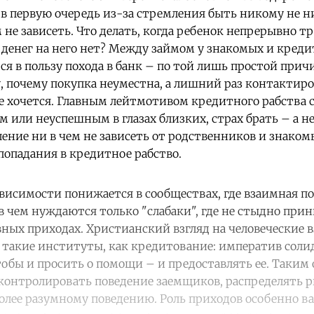
 в первую очередь из-за стремления быть никому не 
м не зависеть. Что делать, когда ребенок непрерывно т
а денег на него нет? Между займом у знакомых и креди
ется в пользу похода в банк – по той лишь простой прич
, почему покупка неуместна, а лишний раз контактиро
 хочется. Главным лейтмотивом кредитного рабства с
 или неуспешным в глазах близких, страх брать – а не 
ение ни в чем не зависеть от родственников и знаком
опадания в кредитное рабство.
висимости понижается в сообществах, где взаимная п
 в чем нуждаются только "слабаки", где не стыдно пр
вных приходах. Христианский взгляд на человеческие
такие институты, как кредитование: императив соли
чтобы и просить о помощи – и предоставлять ее. Таким
контролировать поведение заемщиков, распределять р
олее разумному поведению. Роль приходов особенно в