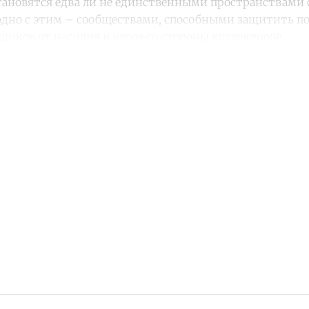
становятся едва ли не единственными пространствами
одно с этим – сообществами, способными защитить п
щиков от насилия и угроз со стороны коллекторов.
ntinue reading with a free acco
Subscribe for free
Already have an account?
Sign in