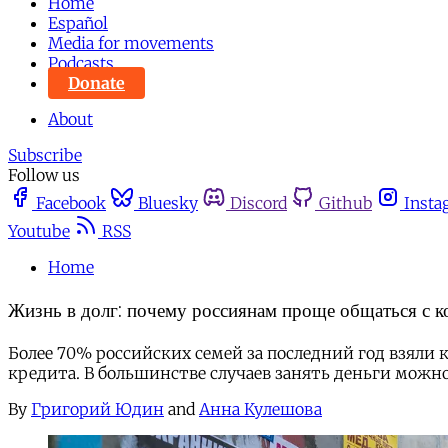
Home
Español
Media for movements
Podcasts
Donate
About
Subscribe
Follow us
Facebook
Bluesky
Discord
Github
Insta
Youtube
RSS
Home
Жизнь в долг: почему россиянам проще общаться с к
Более 70% российских семей за последний год взяли 
кредита. В большинстве случаев занять деньги можно 
By
Григорий Юдин
and
Анна Кулешова