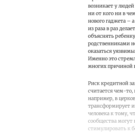
возникает у людей
ни от кого ни в че
нового гаджета – 
из раза в раз дела
объяснять ребенку
родственниками не
оказаться уязвимым
Именно это стремл
многих причиной п
Риск кредитной за
считается чем-то,
например, в церко
трансформирует и 
человека к тому, 
сообщества могут 
стимулировать к б