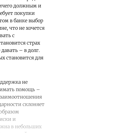
ничего должным и
ребует покупки
том в банке выбор
ине, что не хочется
вать с
тановится страх
давать – в долг.
ых становится для
оддержка не
инимать помощь –
 взаимоотношения
дарности склоняет
 образом
иски и
ажна в небольших