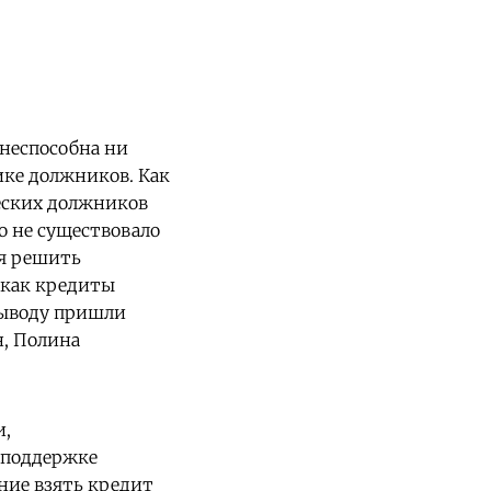
 неспособна ни
ике должников. Как
еских должников
о не существовало
зя решить
 как кредиты
выводу пришли
, Полина
и,
 поддержке
ние взять кредит