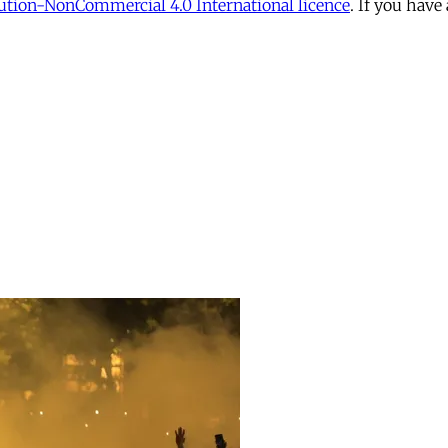
tion-NonCommercial 4.0 International licence
. If you have