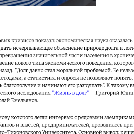
овых кризисов показал: экономическая наука оказалась
и дать исчерпывающее объяснение природе долга и лог
 превращения значительной части населения в хронич
вение нового типа экономического поведения, которог
назад. "Долг давно стал моральной проблемой. Ее нель
тодами, а статистика и опросы не позволяют понять,
ь благополучие и начинают его разрушать". К такому 
еского исследования
"Жизнь в долг"
– Григорий Юдин
олай Емельянов.
снову которого легли интервью с рядовыми заемщикам
анков и властей, предпринимателей, проводилось при
то-Тихоновского Университета. Основной вывод: реше