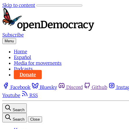
Skip to content
Subscribe
Menu
Home
Español
Media for movements
Podcasts
Donate
Facebook
Bluesky
Discord
Github
Insta
Youtube
RSS
Search
Search
Close