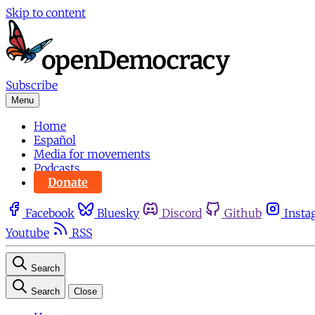
Skip to content
Subscribe
Menu
Home
Español
Media for movements
Podcasts
Donate
Facebook
Bluesky
Discord
Github
Insta
Youtube
RSS
Search
Search
Close