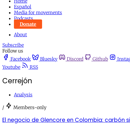
Home
Español
Media for movements
Podcasts
Donate
About
Subscribe
Follow us
Facebook
Bluesky
Discord
Github
Insta
Youtube
RSS
Cerrejón
Analysis
/
Members-only
El negocio de Glencore en Colombia: carbón s