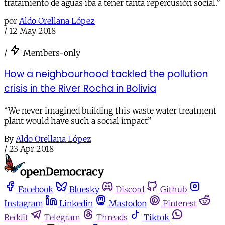
tratamiento de aguas iba a tener tanta repercusión social.”
por
Aldo Orellana López
/
12 May 2018
/
Members-only
How a neighbourhood tackled the pollution
crisis in the River Rocha in Bolivia
“We never imagined building this waste water treatment
plant would have such a social impact”
By
Aldo Orellana López
/
23 Apr 2018
Facebook
Bluesky
Discord
Github
Instagram
Linkedin
Mastodon
Pinterest
Reddit
Telegram
Threads
Tiktok