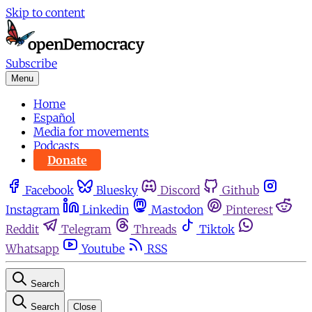
Skip to content
Subscribe
Menu
Home
Español
Media for movements
Podcasts
Donate
Facebook
Bluesky
Discord
Github
Instagram
Linkedin
Mastodon
Pinterest
Reddit
Telegram
Threads
Tiktok
Whatsapp
Youtube
RSS
Search
Search
Close