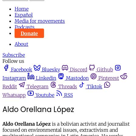
Home
Español
Media for movements
Podcasts
Donate
About
Subscribe
Follow us
Facebook
Bluesky
Discord
Github
Instagram
Linkedin
Mastodon
Pinterest
Reddit
Telegram
Threads
Tiktok
Whatsapp
Youtube
RSS
Aldo Orellana López
Aldo Orellana López
is a bolivian activist and journalist
focused on environmental issues, extractivism and