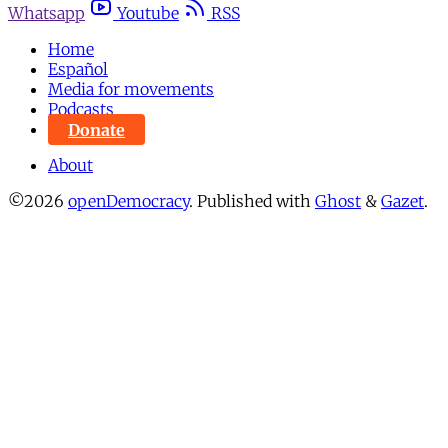
Whatsapp
Youtube
RSS
Home
Español
Media for movements
Podcasts
Donate
About
©2026
openDemocracy
.
Published with
Ghost
&
Gazet
.