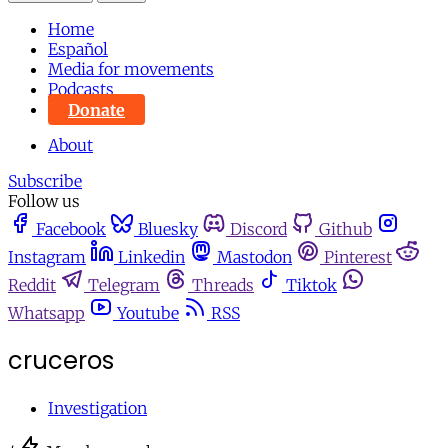
Home
Español
Media for movements
Podcasts
Donate
About
Subscribe
Follow us
Facebook
Bluesky
Discord
Github
Instagram
Linkedin
Mastodon
Pinterest
Reddit
Telegram
Threads
Tiktok
Whatsapp
Youtube
RSS
cruceros
Investigation