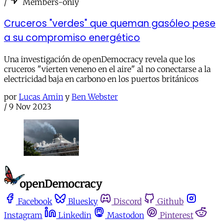
/
Members-only
Cruceros "verdes" que queman gasóleo pese
a su compromiso energético
Una investigación de openDemocracy revela que los
cruceros "vierten veneno en el aire" al no conectarse a la
electricidad baja en carbono en los puertos británicos
por
Lucas Amin
y
Ben Webster
/
9 Nov 2023
Facebook
Bluesky
Discord
Github
Instagram
Linkedin
Mastodon
Pinterest