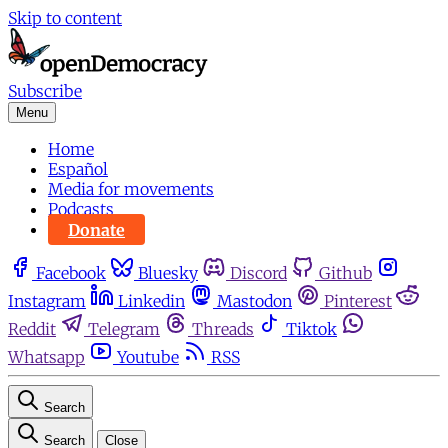
Skip to content
Subscribe
Menu
Home
Español
Media for movements
Podcasts
Donate
Facebook
Bluesky
Discord
Github
Instagram
Linkedin
Mastodon
Pinterest
Reddit
Telegram
Threads
Tiktok
Whatsapp
Youtube
RSS
Search
Search
Close