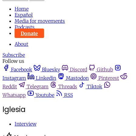
Home
Español
Media for movements
Podcasts
Donate
About
Subscribe
Follow us
Facebook
Bluesky
Discord
Github
Instagram
Linkedin
Mastodon
Pinterest
Reddit
Telegram
Threads
Tiktok
Whatsapp
Youtube
RSS
Iglesia
Interview