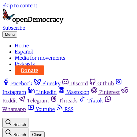
Skip to content
Subscribe
Menu
Home
Español
Media for movements
Podcasts
Donate
Facebook
Bluesky
Discord
Github
Instagram
Linkedin
Mastodon
Pinterest
Reddit
Telegram
Threads
Tiktok
Whatsapp
Youtube
RSS
Search
Search
Close