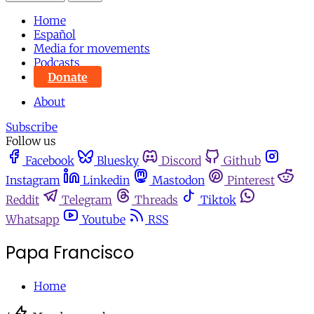
Home
Español
Media for movements
Podcasts
Donate
About
Subscribe
Follow us
Facebook
Bluesky
Discord
Github
Instagram
Linkedin
Mastodon
Pinterest
Reddit
Telegram
Threads
Tiktok
Whatsapp
Youtube
RSS
Papa Francisco
Home