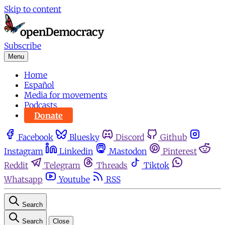
Skip to content
Subscribe
Menu
Home
Español
Media for movements
Podcasts
Donate
Facebook
Bluesky
Discord
Github
Instagram
Linkedin
Mastodon
Pinterest
Reddit
Telegram
Threads
Tiktok
Whatsapp
Youtube
RSS
Search
Search
Close