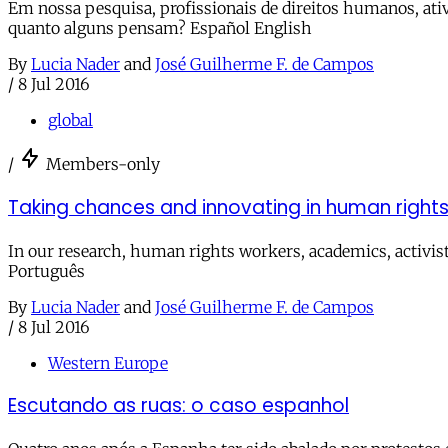
Em nossa pesquisa, profissionais de direitos humanos, ativ
quanto alguns pensam? Español English
By
Lucia Nader
and
José Guilherme F. de Campos
/
8 Jul 2016
global
/
Members-only
Taking chances and innovating in human right
In our research, human rights workers, academics, activist
Português
By
Lucia Nader
and
José Guilherme F. de Campos
/
8 Jul 2016
Western Europe
Escutando as ruas: o caso espanhol