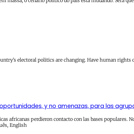
 em massa, o cenário político do país está mudando. Será q
untry’s electoral politics are changing. Have human rights 
n oportunidades, y no amenazas, para las agru
cas africanas perdieron contacto con las bases populares. 
uês, English