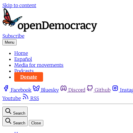
Skip to content
Subscribe
Menu
Home
Español
Media for movements
Podcasts
Donate
Facebook
Bluesky
Discord
Github
Insta
Youtube
RSS
Search
Search
Close