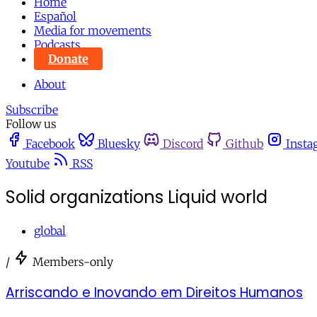
Home
Español
Media for movements
Podcasts
Donate
About
Subscribe
Follow us
Facebook
Bluesky
Discord
Github
Insta
Youtube
RSS
Solid organizations Liquid world
global
/
Members-only
Arriscando e Inovando em Direitos Humanos