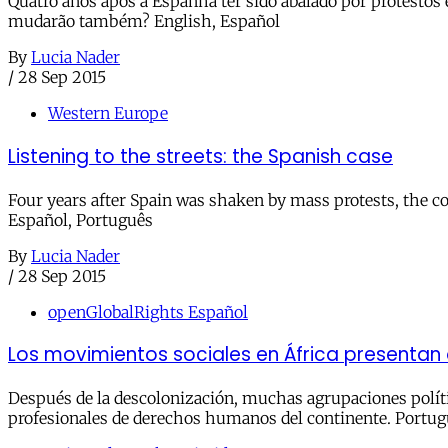
Quatro anos após a Espanha ter sido abalado por protestos
mudarão também?‬‬‬‬‬‬‬‬‬‬ English, Español
By
Lucia Nader
/
28 Sep 2015
Western Europe
Listening to the streets: the Spanish case
Four years after Spain was shaken by mass protests, the co
Español, Português
By
Lucia Nader
/
28 Sep 2015
openGlobalRights Español
Los movimientos sociales en África presenta
Después de la descolonización, muchas agrupaciones políti
profesionales de derechos humanos del continente. Portug