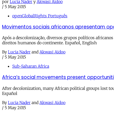
por
Lucia Nader
y
Akwasi Aidoo
/
5 May 2015
openGlobalRights Português
Movimentos sociais africanos apresentam oport
Após a descolonização, diversos grupos políticos african
direitos humanos do continente.‬ Español, English
By
Lucia Nader
and
Akwasi Aidoo
/
5 May 2015
Sub-Saharan Africa
Africa’s social movements present opportunitie
After decolonization, many African political groups lost t
Español
By
Lucia Nader
and
Akwasi Aidoo
/
5 May 2015