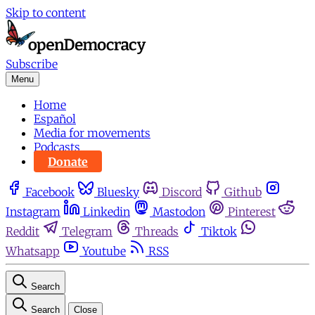
Skip to content
Subscribe
Menu
Home
Español
Media for movements
Podcasts
Donate
Facebook
Bluesky
Discord
Github
Instagram
Linkedin
Mastodon
Pinterest
Reddit
Telegram
Threads
Tiktok
Whatsapp
Youtube
RSS
Search
Search
Close