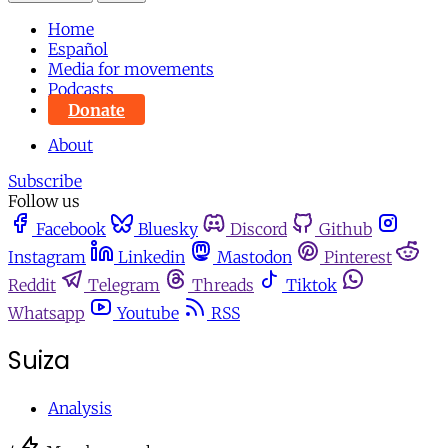
Home
Español
Media for movements
Podcasts
Donate
About
Subscribe
Follow us
Facebook
Bluesky
Discord
Github
Instagram
Linkedin
Mastodon
Pinterest
Reddit
Telegram
Threads
Tiktok
Whatsapp
Youtube
RSS
Suiza
Analysis