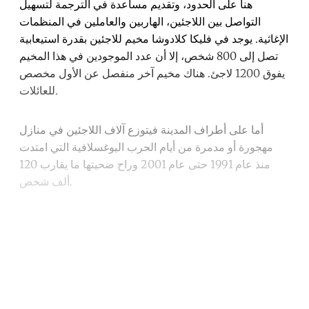
هنا على الحدود، وتقديم مساعدة في الترجمة لتسهيل
التواصل بين اللاجئين، الهاربين والعاملين في المنظمات
الإغاثية. يوجد في فليكا كلادوشا مخيم للاجئين بقدرة استيعابية
تصل إلى 800 شخص، إلا أن عدد الموجودين في هذا المخيم
يفوق 1200 لاجئ. هناك مخيم آخر منفصل عن الأول مخصص
للعائلات.
أما على أطراف المدينة فيتوزع آلاف اللاجئين في منازل
مهجورة أو مدمرة من أيام الحرب اليوغسلافية التي امتدت
منذ عام 1991 حتى عام 2001 وراح ضحيتها ما يقارب 120
ألف شخص.
Continue reading with a free
account