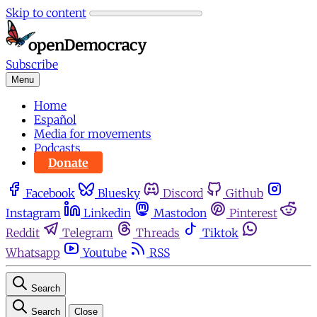
Skip to content
Subscribe
Menu
Home
Español
Media for movements
Podcasts
Donate
Facebook
Bluesky
Discord
Github
Instagram
Linkedin
Mastodon
Pinterest
Reddit
Telegram
Threads
Tiktok
Whatsapp
Youtube
RSS
Search
Search
Close