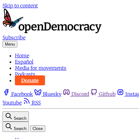
Skip to content
Subscribe
Menu
Home
Español
Media for movements
Podcasts
Donate
Facebook
Bluesky
Discord
Github
Insta
Youtube
RSS
Search
Search
Close