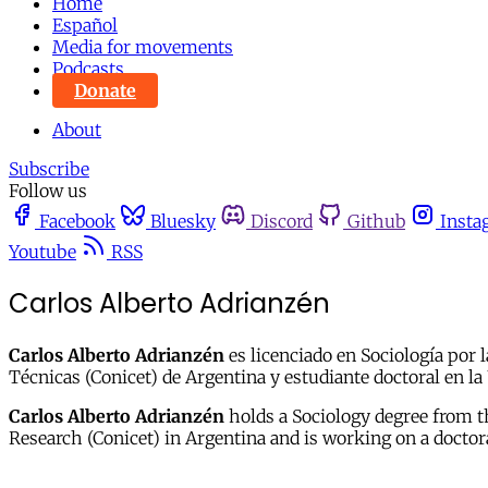
Home
Español
Media for movements
Podcasts
Donate
About
Subscribe
Follow us
Facebook
Bluesky
Discord
Github
Insta
Youtube
RSS
Carlos Alberto Adrianzén
Carlos Alberto Adrianzén
es licenciado en Sociología por 
Técnicas (Conicet) de Argentina y estudiante doctoral en 
Carlos Alberto Adrianzén
holds a Sociology degree from th
Research (Conicet) in Argentina and is working on a docto