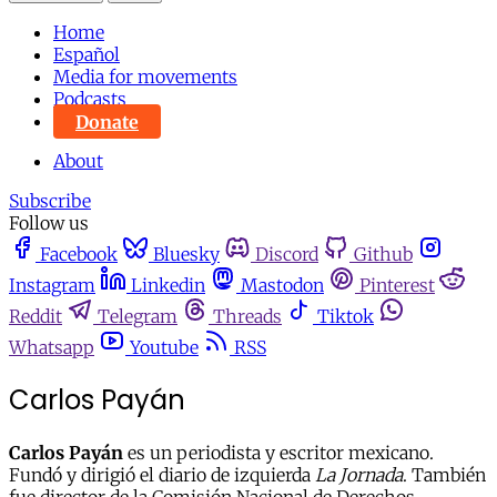
Home
Español
Media for movements
Podcasts
Donate
About
Subscribe
Follow us
Facebook
Bluesky
Discord
Github
Instagram
Linkedin
Mastodon
Pinterest
Reddit
Telegram
Threads
Tiktok
Whatsapp
Youtube
RSS
Carlos Payán
Carlos Payán
es un periodista y escritor mexicano.
Fundó y dirigió el diario de izquierda
La Jornada
. También