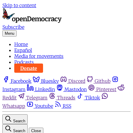
Skip to content
Subscribe
Menu
Home
Español
Media for movements
Podcasts
Donate
Facebook
Bluesky
Discord
Github
Instagram
Linkedin
Mastodon
Pinterest
Reddit
Telegram
Threads
Tiktok
Whatsapp
Youtube
RSS
Search
Search
Close