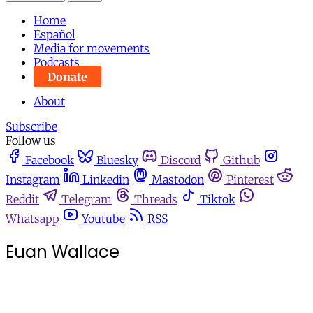
Home
Español
Media for movements
Podcasts
Donate
About
Subscribe
Follow us
Facebook
Bluesky
Discord
Github
Instagram
Linkedin
Mastodon
Pinterest
Reddit
Telegram
Threads
Tiktok
Whatsapp
Youtube
RSS
Euan Wallace