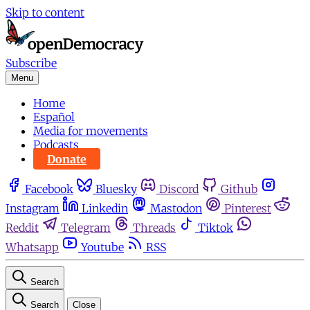
Skip to content
Subscribe
Menu
Home
Español
Media for movements
Podcasts
Donate
Facebook
Bluesky
Discord
Github
Instagram
Linkedin
Mastodon
Pinterest
Reddit
Telegram
Threads
Tiktok
Whatsapp
Youtube
RSS
Search
Search
Close