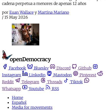
cadena perpetua a menores de apenas 12 años
por
Euan Wallace
y
Martina Mariano
/
15 May 2026
Facebook
Bluesky
Discord
Github
Instagram
Linkedin
Mastodon
Pinterest
Reddit
Telegram
Threads
Tiktok
Whatsapp
Youtube
RSS
Home
Español
Media for movements