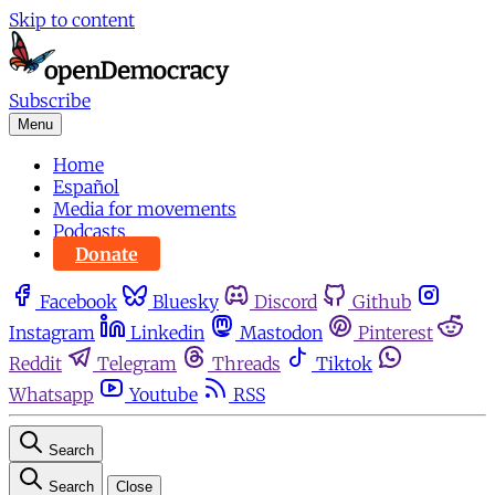
Skip to content
Subscribe
Menu
Home
Español
Media for movements
Podcasts
Donate
Facebook
Bluesky
Discord
Github
Instagram
Linkedin
Mastodon
Pinterest
Reddit
Telegram
Threads
Tiktok
Whatsapp
Youtube
RSS
Search
Search
Close