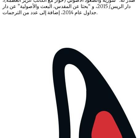
صدر له: “سورية والصعود الأصولي (حوار مع الكاتب عزيز العظمة)،
دار الريس/ 2015، و “بحثا عن المقدس، البعث والأصولية” عن دار
جداول عام 2014، إضافة إلى عدد من الترجمات.