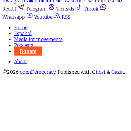
Instagram
Linkedin
Mastodon
Pinterest
Reddit
Telegram
Threads
Tiktok
Whatsapp
Youtube
RSS
Home
Español
Media for movements
Podcasts
Donate
About
©2026
openDemocracy
.
Published with
Ghost
&
Gazet
.