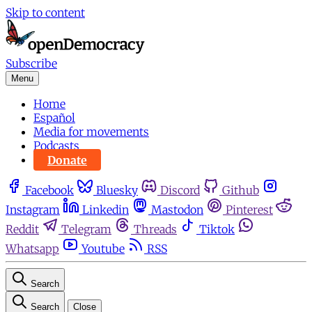
Skip to content
Subscribe
Menu
Home
Español
Media for movements
Podcasts
Donate
Facebook
Bluesky
Discord
Github
Instagram
Linkedin
Mastodon
Pinterest
Reddit
Telegram
Threads
Tiktok
Whatsapp
Youtube
RSS
Search
Search
Close