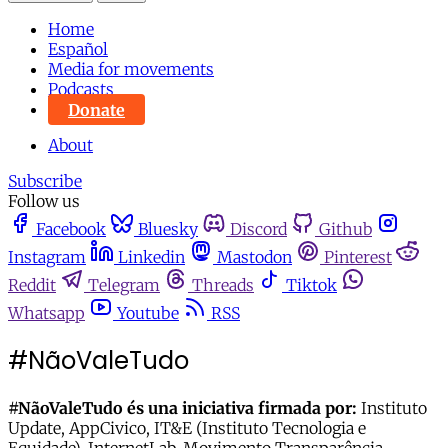
Home
Español
Media for movements
Podcasts
Donate
About
Subscribe
Follow us
Facebook
Bluesky
Discord
Github
Instagram
Linkedin
Mastodon
Pinterest
Reddit
Telegram
Threads
Tiktok
Whatsapp
Youtube
RSS
#NãoValeTudo
#NãoValeTudo és una iniciativa firmada por:
Instituto
Update, AppCivico, IT&E (Instituto Tecnologia e