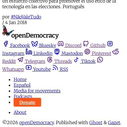
un esfuerzo colectivo para promover el uso ético de la
tecnología en las elecciones. Português
por
#NãoValeTudo
/
4 Jan 2018
Facebook
Bluesky
Discord
Github
Instagram
Linkedin
Mastodon
Pinterest
Reddit
Telegram
Threads
Tiktok
Whatsapp
Youtube
RSS
Home
Español
Media for movements
Podcasts
Donate
About
©2026
openDemocracy
.
Published with
Ghost
&
Gazet
.