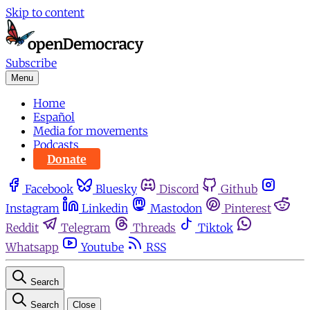
Skip to content
Subscribe
Menu
Home
Español
Media for movements
Podcasts
Donate
Facebook
Bluesky
Discord
Github
Instagram
Linkedin
Mastodon
Pinterest
Reddit
Telegram
Threads
Tiktok
Whatsapp
Youtube
RSS
Search
Search
Close