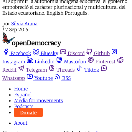
Al suprimir la autonomía indígena educativa, el gobierno
empobreció el carácter plurinacional y multicultural del
Estado ecuatoriano. English Português.
por
Silvia Arana
/
7 Sep 2015
Facebook
Bluesky
Discord
Github
Instagram
Linkedin
Mastodon
Pinterest
Reddit
Telegram
Threads
Tiktok
Whatsapp
Youtube
RSS
Home
Español
Media for movements
Podcasts
Donate
About