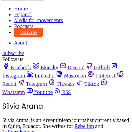
Home
Español
Media for movements
Podcasts
Donate
About
Subscribe
Follow us
Facebook
Bluesky
Discord
Github
Instagram
Linkedin
Mastodon
Pinterest
Reddit
Telegram
Threads
Tiktok
Whatsapp
Youtube
RSS
Silvia Arana
Silvia Arana, is an Argentiniean journalist currently based
in Quito, Ecuador. She writes for
Rebelión
and