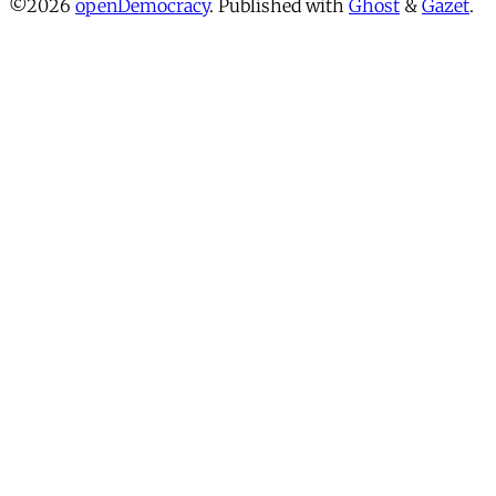
©2026
openDemocracy
.
Published with
Ghost
&
Gazet
.