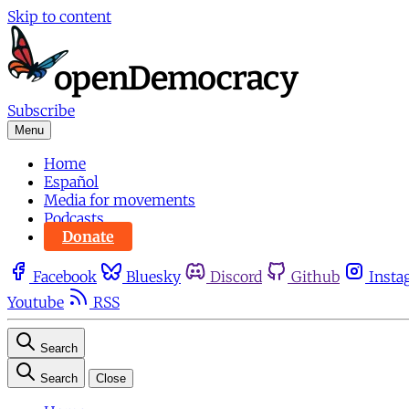
Skip to content
Subscribe
Menu
Home
Español
Media for movements
Podcasts
Donate
Facebook
Bluesky
Discord
Github
Insta
Youtube
RSS
Search
Search
Close