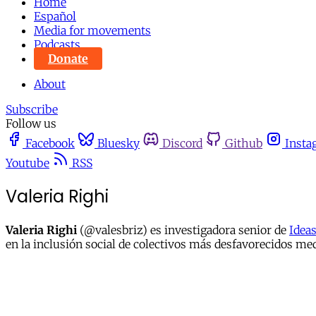
Home
Español
Media for movements
Podcasts
Donate
About
Subscribe
Follow us
Facebook
Bluesky
Discord
Github
Insta
Youtube
RSS
Valeria Righi
Valeria Righi
(@valesbriz) es investigadora senior de
Idea
en la inclusión social de colectivos más desfavorecidos m