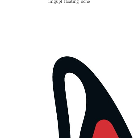
imgupl_floating_none