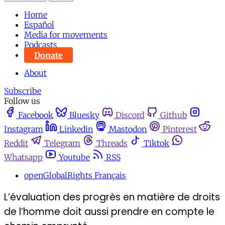
Home
Español
Media for movements
Podcasts
Donate
About
Subscribe
Follow us
Facebook
Bluesky
Discord
Github
Instagram
Linkedin
Mastodon
Pinterest
Reddit
Telegram
Threads
Tiktok
Whatsapp
Youtube
RSS
openGlobalRights Français
L’évaluation des progrès en matière de droits
de l’homme doit aussi prendre en compte le