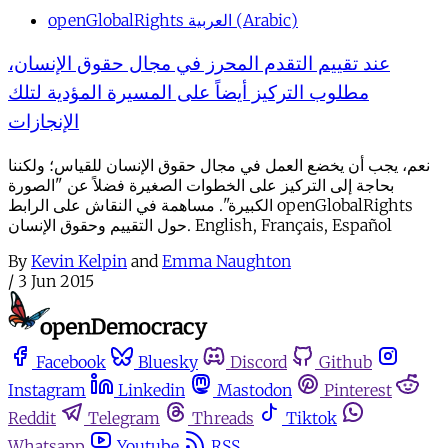
openGlobalRights العربية (Arabic)
عند تقييم التقدم المحرز في مجال حقوق الإنسان،
مطلوب التركيز أيضاً على المسيرة المؤدية لتلك
الإنجازات
نعم، يجب أن يخضع العمل في مجال حقوق الإنسان للقياس؛ ولكننا
بحاجة إلى التركيز على الخطوات الصغيرة فضلاً عن "الصورة
الكبيرة". مساهمة في النقاش على الرابط openGlobalRights
حول التقييم وحقوق الإنسان. English, Français, Español
By
Kevin Kelpin
and
Emma Naughton
/
3 Jun 2015
Facebook
Bluesky
Discord
Github
Instagram
Linkedin
Mastodon
Pinterest
Reddit
Telegram
Threads
Tiktok
Whatsapp
Youtube
RSS