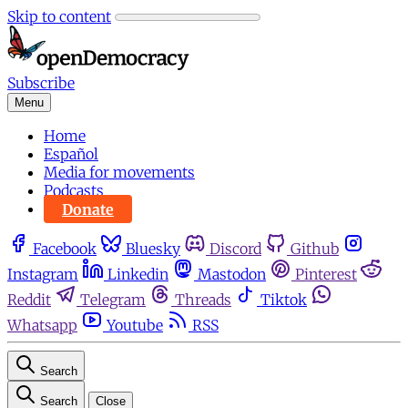
Skip to content
Subscribe
Menu
Home
Español
Media for movements
Podcasts
Donate
Facebook
Bluesky
Discord
Github
Instagram
Linkedin
Mastodon
Pinterest
Reddit
Telegram
Threads
Tiktok
Whatsapp
Youtube
RSS
Search
Search
Close