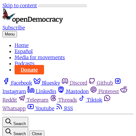
Skip to content
Subscribe
Menu
Home
Español
Media for movements
Podcasts
Donate
Facebook
Bluesky
Discord
Github
Instagram
Linkedin
Mastodon
Pinterest
Reddit
Telegram
Threads
Tiktok
Whatsapp
Youtube
RSS
Search
Search
Close