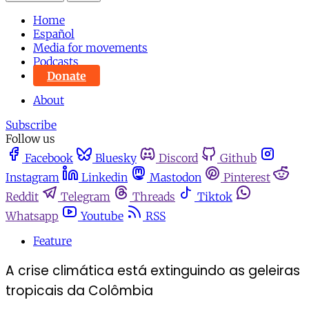
Home
Español
Media for movements
Podcasts
Donate
About
Subscribe
Follow us
Facebook
Bluesky
Discord
Github
Instagram
Linkedin
Mastodon
Pinterest
Reddit
Telegram
Threads
Tiktok
Whatsapp
Youtube
RSS
Feature
A crise climática está extinguindo as geleiras
tropicais da Colômbia