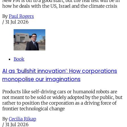
New PM is off to a good start, but the real test will be in
how he deals with the US, Israel and the climate crisis
By
Paul Rogers
/
31 Jul 2026
Book
AI as ‘bullshit innovation’: How corporations
monopolise our imaginations
Products like self-driving cars or humanoid robots are
not meant to be sold or widely adopted by the public, but
rather to position the corporation as a driving force of
frontier technological change
By
Cecilia Rikap
/
31 Jul 2026