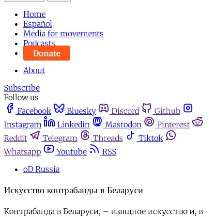
Home
Español
Media for movements
Podcasts
Donate
About
Subscribe
Follow us
Facebook
Bluesky
Discord
Github
Instagram
Linkedin
Mastodon
Pinterest
Reddit
Telegram
Threads
Tiktok
Whatsapp
Youtube
RSS
oD Russia
Искусство контрабанды в Беларуси
Контрабанда в Беларуси, – изящное искусство и, в