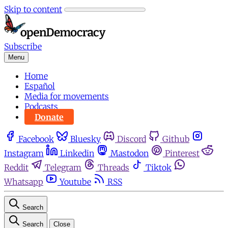
Skip to content
Subscribe
Menu
Home
Español
Media for movements
Podcasts
Donate
Facebook
Bluesky
Discord
Github
Instagram
Linkedin
Mastodon
Pinterest
Reddit
Telegram
Threads
Tiktok
Whatsapp
Youtube
RSS
Search
Search
Close