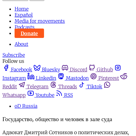
Home
Español
Media for movements
Podcasts
Donate
About
Subscribe
Follow us
Facebook
Bluesky
Discord
Github
Instagram
Linkedin
Mastodon
Pinterest
Reddit
Telegram
Threads
Tiktok
Whatsapp
Youtube
RSS
oD Russia
Государство, общество и человек в зале суда
Адвокат Дмитрий Сотников о политических делах,