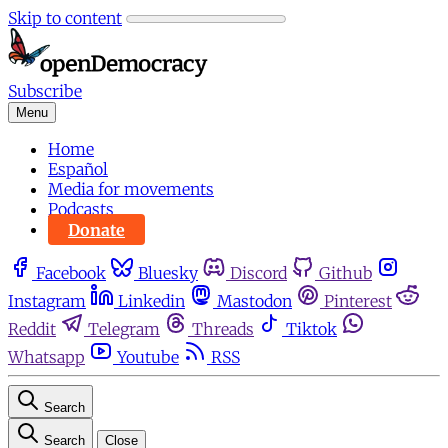
Skip to content
Subscribe
Menu
Home
Español
Media for movements
Podcasts
Donate
Facebook
Bluesky
Discord
Github
Instagram
Linkedin
Mastodon
Pinterest
Reddit
Telegram
Threads
Tiktok
Whatsapp
Youtube
RSS
Search
Search
Close