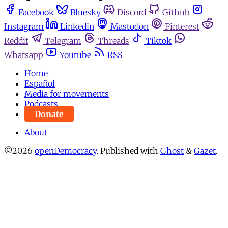
Facebook
Bluesky
Discord
Github
Instagram
Linkedin
Mastodon
Pinterest
Reddit
Telegram
Threads
Tiktok
Whatsapp
Youtube
RSS
Home
Español
Media for movements
Podcasts
Donate
About
©2026
openDemocracy
.
Published with
Ghost
&
Gazet
.