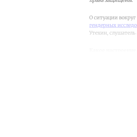
права защищены.
О ситуации вокруг
гендерных исслед
Утехин, слушатель
Какое настроение 
Co