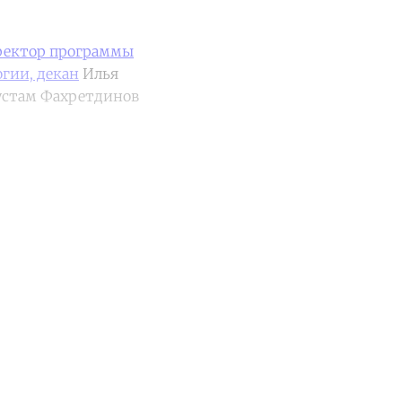
иректор программы
гии, декан
Илья
устам Фахретдинов
unt