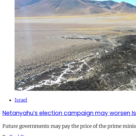
Israel
Netanyahu’s election campaign may worsen Isra
Future governments may pay the price of the prime ministe