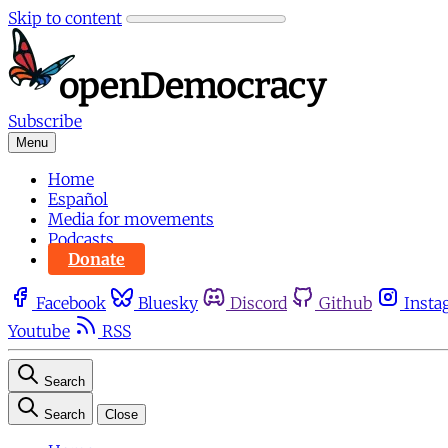
Skip to content
Subscribe
Menu
Home
Español
Media for movements
Podcasts
Donate
Facebook
Bluesky
Discord
Github
Insta
Youtube
RSS
Search
Search
Close