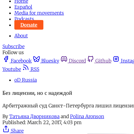
Home
Español
Media for movements
Podcasts
Donate
About
Subscribe
Follow us
Facebook
Bluesky
Discord
Github
Insta
Youtube
RSS
oD Russia
Без лицензии, но с надеждой
Арбитражный суд Санкт-Петербурга лишил лицензии 
By
Татьяна Дворникова
and
Polina Aronson
Published:
March 22, 2017, 4:03 pm
Share