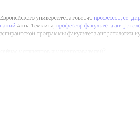
 Европейского университета говорят
профессор, со-д
ований
Анна Темкина,
профессор факультета антрополо
 аспирантской программы факультета антропологии Р
сейчас у студентов и у преподавателей?
ntinue reading with a free acco
Subscribe for free
Already have an account?
Sign in