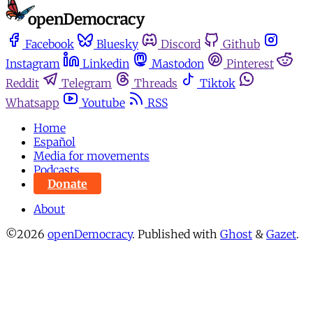
Facebook
Bluesky
Discord
Github
Instagram
Linkedin
Mastodon
Pinterest
Reddit
Telegram
Threads
Tiktok
Whatsapp
Youtube
RSS
Home
Español
Media for movements
Podcasts
Donate
About
©2026
openDemocracy
.
Published with
Ghost
&
Gazet
.