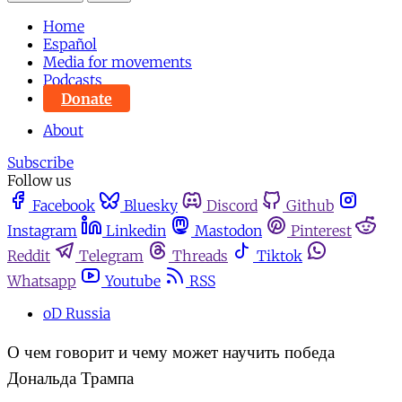
Home
Español
Media for movements
Podcasts
Donate
About
Subscribe
Follow us
Facebook
Bluesky
Discord
Github
Instagram
Linkedin
Mastodon
Pinterest
Reddit
Telegram
Threads
Tiktok
Whatsapp
Youtube
RSS
oD Russia
О чем говорит и чему может научить победа
Дональда Трампа