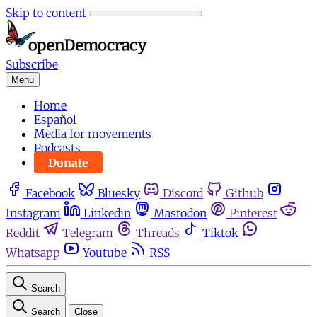
Skip to content
Subscribe
Menu
Home
Español
Media for movements
Podcasts
Donate
Facebook
Bluesky
Discord
Github
Instagram
Linkedin
Mastodon
Pinterest
Reddit
Telegram
Threads
Tiktok
Whatsapp
Youtube
RSS
Search
Search
Close