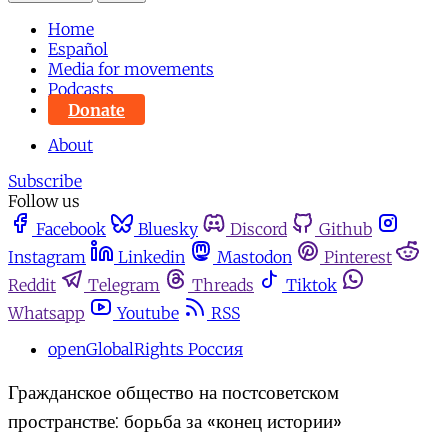
Home
Español
Media for movements
Podcasts
Donate
About
Subscribe
Follow us
Facebook
Bluesky
Discord
Github
Instagram
Linkedin
Mastodon
Pinterest
Reddit
Telegram
Threads
Tiktok
Whatsapp
Youtube
RSS
openGlobalRights Россия
Гражданское общество на постсоветском
пространстве: борьба за «конец истории»