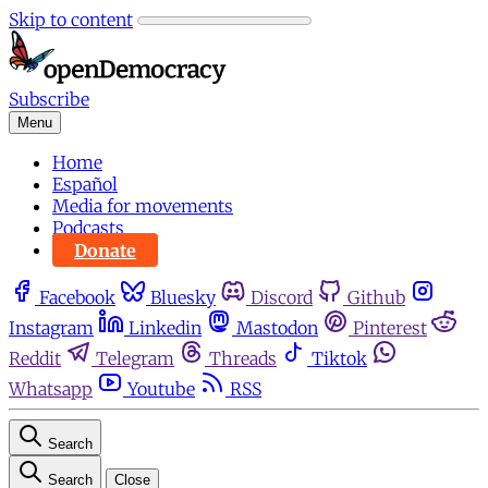
Skip to content
Subscribe
Menu
Home
Español
Media for movements
Podcasts
Donate
Facebook
Bluesky
Discord
Github
Instagram
Linkedin
Mastodon
Pinterest
Reddit
Telegram
Threads
Tiktok
Whatsapp
Youtube
RSS
Search
Search
Close