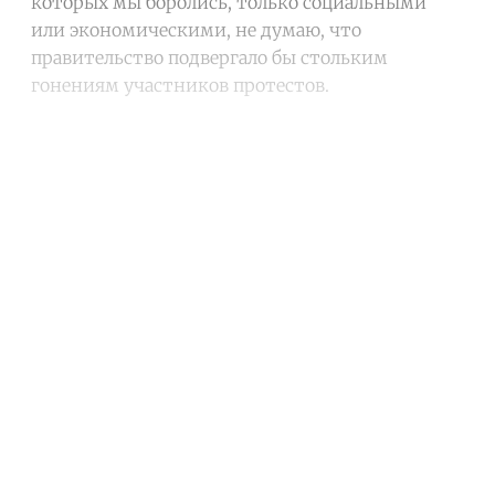
которых мы боролись, только социальными
или экономическими, не думаю, что
правительство подвергало бы стольким
гонениям участников протестов.
Continue reading with a free
account
Subscribe for free
Already have an account?
Sign in