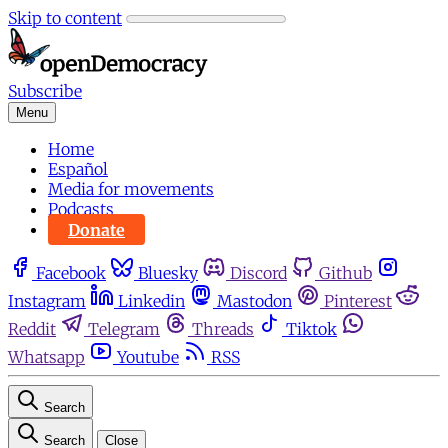
Skip to content
Subscribe
Menu
Home
Español
Media for movements
Podcasts
Donate
Facebook
Bluesky
Discord
Github
Instagram
Linkedin
Mastodon
Pinterest
Reddit
Telegram
Threads
Tiktok
Whatsapp
Youtube
RSS
Search
Search
Close