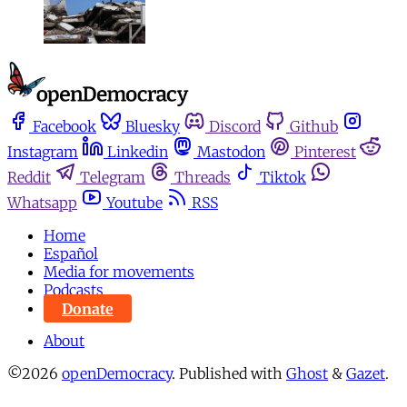
Facebook
Bluesky
Discord
Github
Instagram
Linkedin
Mastodon
Pinterest
Reddit
Telegram
Threads
Tiktok
Whatsapp
Youtube
RSS
Home
Español
Media for movements
Podcasts
Donate
About
©2026
openDemocracy
.
Published with
Ghost
&
Gazet
.