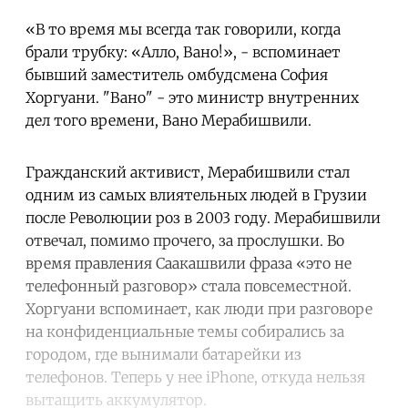
«В то время мы всегда так говорили, когда
брали трубку: «Алло, Вано!», - вспоминает
бывший заместитель омбудсмена София
Хоргуани. "Вано" - это министр внутренних
дел того времени, Вано Мерабишвили.
Гражданский активист, Мерабишвили стал
одним из самых влиятельных людей в Грузии
после Революции роз в 2003 году. Мерабишвили
отвечал, помимо прочего, за прослушки. Во
время правления Саакашвили фраза «это не
телефонный разговор» стала повсеместной.
Хоргуани вспоминает, как люди при разговоре
на конфиденциальные темы собирались за
городом, где вынимали батарейки из
телефонов. Теперь у нее iPhone, откуда нельзя
вытащить аккумулятор.