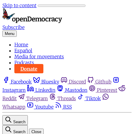
Skip to content
Subscribe
Menu
Home
Español
Media for movements
Podcasts
Donate
Facebook
Bluesky
Discord
Github
Instagram
Linkedin
Mastodon
Pinterest
Reddit
Telegram
Threads
Tiktok
Whatsapp
Youtube
RSS
Search
Search
Close