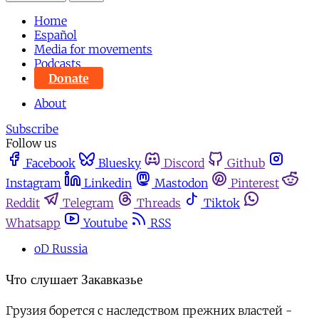
Home
Español
Media for movements
Podcasts
Donate
About
Subscribe
Follow us
Facebook
Bluesky
Discord
Github
Instagram
Linkedin
Mastodon
Pinterest
Reddit
Telegram
Threads
Tiktok
Whatsapp
Youtube
RSS
oD Russia
Что слушает Закавказье
Грузия борется с наследством прежних властей -