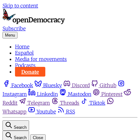
Skip to content
Subscribe
Menu
Home
Español
Media for movements
Podcasts
Donate
Facebook
Bluesky
Discord
Github
Instagram
Linkedin
Mastodon
Pinterest
Reddit
Telegram
Threads
Tiktok
Whatsapp
Youtube
RSS
Search
Search
Close