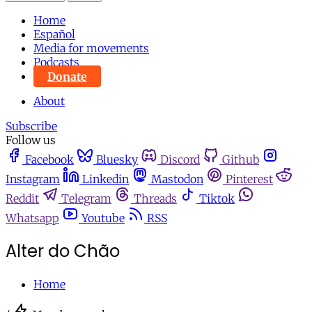
Home
Español
Media for movements
Podcasts
Donate
About
Subscribe
Follow us
Facebook
Bluesky
Discord
Github
Instagram
Linkedin
Mastodon
Pinterest
Reddit
Telegram
Threads
Tiktok
Whatsapp
Youtube
RSS
Alter do Chão
Home