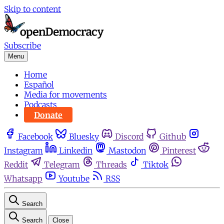
Skip to content
Subscribe
Menu
Home
Español
Media for movements
Podcasts
Donate
Facebook
Bluesky
Discord
Github
Instagram
Linkedin
Mastodon
Pinterest
Reddit
Telegram
Threads
Tiktok
Whatsapp
Youtube
RSS
Search
Search
Close