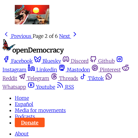
Previous
Page 2 of 6
Next
Facebook
Bluesky
Discord
Github
Instagram
Linkedin
Mastodon
Pinterest
Reddit
Telegram
Threads
Tiktok
Whatsapp
Youtube
RSS
Home
Español
Media for movements
Podcasts
Donate
About