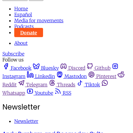
Home
Español
Media for movements
Podcasts
Donate
About
Subscribe
Follow us
Facebook
Bluesky
Discord
Github
Instagram
Linkedin
Mastodon
Pinterest
Reddit
Telegram
Threads
Tiktok
Whatsapp
Youtube
RSS
Newsletter
Newsletter