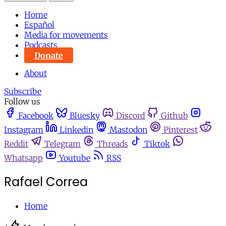
Home
Español
Media for movements
Podcasts
Donate
About
Subscribe
Follow us
Facebook
Bluesky
Discord
Github
Instagram
Linkedin
Mastodon
Pinterest
Reddit
Telegram
Threads
Tiktok
Whatsapp
Youtube
RSS
Rafael Correa
Home