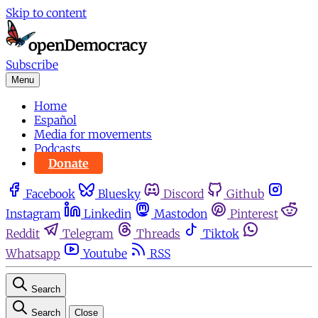
Skip to content
Subscribe
Menu
Home
Español
Media for movements
Podcasts
Donate
Facebook
Bluesky
Discord
Github
Instagram
Linkedin
Mastodon
Pinterest
Reddit
Telegram
Threads
Tiktok
Whatsapp
Youtube
RSS
Search
Search
Close