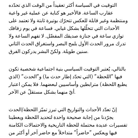
التوقيت في السياسة أكثر تعقيداً من الوقت الذي تحدّده
عقارب الساعة. فالأخير هو كناية عن عملية غير واعية
ومنتظمة وغير قابلة للعكس تتحرّك بوتيرة ثابتة ولا تعتمد على
الأحداث التي تتخلّلها بشكل غيابي. فساعة في يوم زفافك
توازي ساعة في جنازة صديقك المفضّل. لا تفهم الساعة ولا
تدرك مرور الحدث الأول بلمح البصر واستغراق الحدث الثاني
سنين طويلة. ولكنّ البشر يدركون الفرق.
بالتالي، يُعتبر التوقيت السياسي بنية اجتماعية شخصية تكون
فيها "اللحظة" (التي تحدّد إطار حدث ما) و"الحدث" (الذي
يطبع اللحظة) مترابطين وأساسيين لبعضهما. فلا يمكن اعتبار
أيّ منهما بشكل مستقلّ عن الآخر.
إنّ تعدّد الأحداث والتواريخ التي تبرز تميّز اللحظة/الحدث
يجرّدنا من إجابة صحيحة واحدة لتحديد اللحظة ويعطينا
تفسيرات عديدة محتملة للحظة التاريخية والاحتمالات الكامنة
فيها ويعكس "حاضراً" متداخلاً مع حاضر آخر أو أكثر من