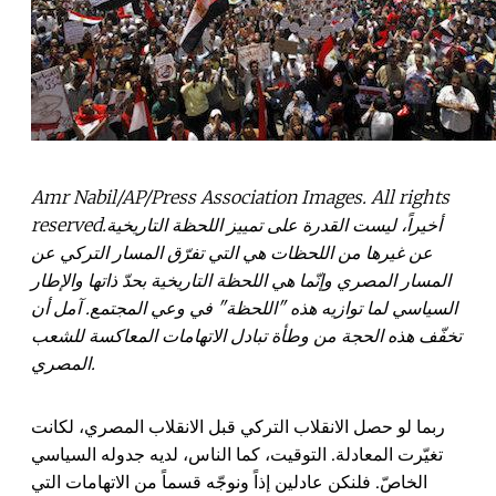
Amr Nabil/AP/Press Association Images. All rights
reserved.أخيراً، ليست القدرة على تمييز اللحظة التاريخية
عن غيرها من اللحظات هي التي تفرّق المسار التركي عن
المسار المصري وإنّما هي اللحظة التاريخية بحدّ ذاتها والإطار
السياسي لما توازيه هذه "اللحظة" في وعي المجتمع. آمل أن
تخفّف هذه الحجة من وطأة تبادل الاتهامات المعاكسة للشعب
المصري.
ربما لو حصل الانقلاب التركي قبل الانقلاب المصري، لكانت
تغيّرت المعادلة. التوقيت، كما الناس، لديه جدوله السياسي
الخاصّ. فلنكن عادلين إذاً ونوجّه قسماً من الاتهامات التي