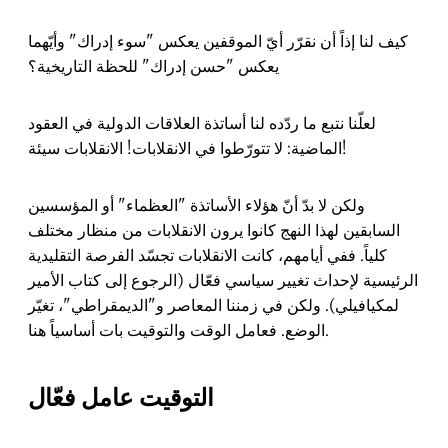
كيف لنا إذاً أن نقرّر أيّ الموقفين يعكس "سوء إدراك" وأيّهما
يعكس "حسن إدراك" للحظة التاريخية؟
لعلّنا نتبع ما ردّده لنا أساتذة العلاقات الدولية في العقود
الماضية: لا تتورّطوا في الانقلابات! الانقلابات سيئة!
ولكن لا بدّ أنّ هؤلاء الأساتذة "العظماء" أو المؤسسين
السابقين لهذا النهج كانوا يرون الانقلابات من منظار مختلف
كلياً. ففي أيامهم، كانت الانقلابات تجسّد الفرصة التقليدية
الرئيسية لإحداث تغيير سياسي فعّال (الرجوع إلى كتاب الأمير
لمكيافيلي). ولكن في زمننا المعاصر و"الديمقراطي"، تغيّر
الوضع. فعامل الوقت والتوقيت بات أساسياً هنا.
التوقيت عامل فعّال