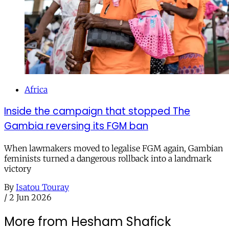
Africa
Inside the campaign that stopped The
Gambia reversing its FGM ban
When lawmakers moved to legalise FGM again, Gambian
feminists turned a dangerous rollback into a landmark
victory
By
Isatou Touray
/
2 Jun 2026
More from Hesham Shafick