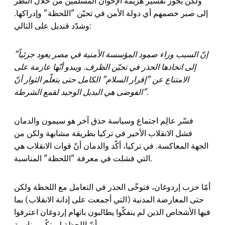
ولكن يجوز تفسير هزيمة الإخوان المسلمين من خلال النظر
إلى صبر خصمهم أي دولة الأمن في تحيّن "اللحظة" وإدراكها.
وشدّد قنديل على التالي:
"إنّ السبب وراء صمود المؤسسة الأمنية في مصر يعود جزئياً
إلى اتخاذها الحذر في تحيّن الظرف. ويبدو أنّها عازمة على
الامتناع عن "إقرار السلام" الكامل حتى يتعلّم الثوار أنّ
الفوضى هي البديل الوحيد لقمع الشرطة".
فسّر عالِم اجتماع وسياسة حذق آخر هو سيمون والدمان
فشل الانقلاب الأخير في تركيا بطريقة مشابهة ولكن من
الجهة المعاكسة. في تركيا، أكّد والدمان أنّ قوات الانقلاب هي
التي فشلت في معرفة "اللحظة" المناسبة.
أمّا حزب إردوغان، فتوخّى الحذر في التعامل مع اللحظة ولكن
حتى المعارضة المدنية (التي أجمعت على إدانة الانقلاب) بما
فيها الأشخاص الذين لم ينفكّوا يطالبون باتهام إردوغان اعترفوا
أنّ اللحظة لم تكُن مناسبة.