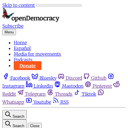
Skip to content
Subscribe
Menu
Home
Español
Media for movements
Podcasts
Donate
Facebook
Bluesky
Discord
Github
Instagram
Linkedin
Mastodon
Pinterest
Reddit
Telegram
Threads
Tiktok
Whatsapp
Youtube
RSS
Search
Search
Close