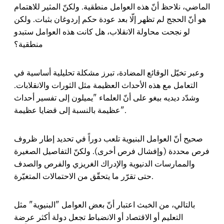
الماضي، نلاحظ أنّ هذه العوامل منطقية. ولكنّ المثير للاهتمام
هو أنّ الحجج لم تظهر إلّا بعد عودة حكم إردوغان بثبات. ولكن
لو نجحت محاولة الانقلاب، هل كانت هذه العوامل ستبدو
منطقية؟
وعبر تخيّل الوقائع المضادة، تبرز مشكلة تحليلية أساسية في
التعامل مع هذه الأحداث العظيمة مثل الثورات والانقلابات.
وشدّد ديديه بيغو على أنّ العلماء "يميلون إلى تفسير أحداث
عظيمة بالنسبة إلى قضايا عظيمة".
صحيح أنّ العوامل البنيوية تلعب دوراً في تحديد إطار ظروف
فرص محددة (وإفشال فرص أخرى). ولكنّ التفاصيل الصغيرة
والممارسات الدنيوية والإدراك الغريزي والفرص والصدف
حتى تقرّر ما يتحقّق من الاحتمالات المتغيّرة.
بالتالي، من الخبث اعتبار أنّ بعض العوامل "البنيوية" مثل
التعليم أو الاقتصاد أو الانضباط تجعل دولة أكثر عرضة