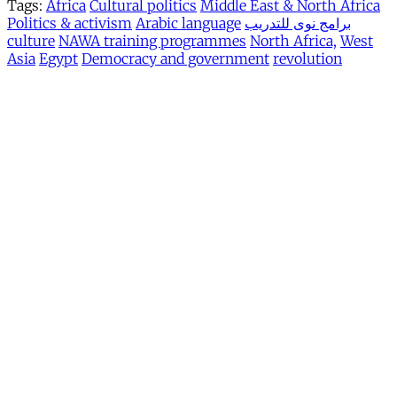
Tags:
Africa
Cultural politics
Middle East & North Africa
برامج نوى للتدريب
Arabic language
Politics & activism
culture
NAWA training programmes
North Africa,
West
Asia
Egypt
Democracy and government
revolution