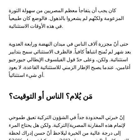
كان يجب أن يتفاجأ معظم المصريين من سهولة الثورة
المزعومة ولكنّهم لم يشعروا بالذهول. فالوضع كان طبيعياً
في هذه الأوقات الاستثنائية.
حتى أنّ مجزرة آلاف الناس في ميدان النهضة ورابعة العدوية
بعد شهر لم تُمنح انتباهاً كافياً. فالظرف الاستثنائي سمح بتدابير
استثنائية. ولكن، وعلى حدّ قول الفيلسوف الإيطالي جيورجيو
أغامبن، عندما يصبح الإطار الزمني للاستثنائية القاعدة، لا يعود
أي شيء استثنائياً.
مَن يُلام؟ الناس أو التوقيت؟
إنّ خبرتي المحدودة جداً في الشؤون التركية تعيق طموحي
لإتمام هذه المقارنة المصرية/التركية. ولكن هل يحتاج المرء
إلى درجة عالية من الخبرة ليلاحظ أنّ حسن إدراك لحظة