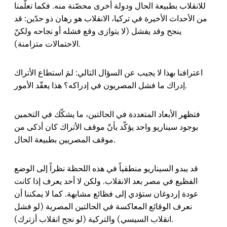
للانقلاب بطبيعة الحال ودولة أخرى محصّنة منه. فكما تعلّمنا
من الأحداث الأخيرة في تركيا، الانقلاب هو رهان ذو حدّين: قد
ينجح وقد يفشل (لا يتوازى وقع فشله أو نجاحه ولكنّ
الاحتمالات متزامنة).
اعترافنا بهذا لا يجيب عن السؤال التالي: لمَ استطاع الأتراك
إدراك ما فشل المصريون في إدراكه؟ هذا يعقّد الأمور.
فتظهر الأبعاد المتعددة في الحالتين، ما يشكّك في التخمين
بوجود سيناريو واحد يؤكّد بأنّ موقف الأتراك كان أذكى من
موقف المصريين بطبيعة الحال.
قد يبدو السيناريو منطقياً في هذه اللحظة نظراً إلى الوضع
الفظيع في مصر بعد الانقلاب. ولكن لا أحد يعرف إذا كانت
عودة إردوغان ستؤدي إلى فظائع مشابهة. كما لا يمكننا أن
نعرف الوقائع المعاكسة في الحالتين المصرية (لو فشل
انقلاب السيسي) والتركية (لو نجح انقلاب أزترك).