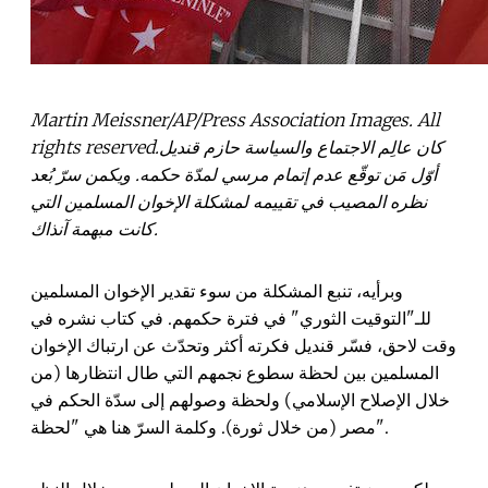
Martin Meissner/AP/Press Association Images. All
rights reserved.كان عالِم الاجتماع والسياسة حازم قنديل
أوّل مَن توقّع عدم إتمام مرسي لمدّة حكمه. ويكمن سرّ بُعد
نظره المصيب في تقييمه لمشكلة الإخوان المسلمين التي
كانت مبهمة آنذاك.
وبرأيه، تنبع المشكلة من سوء تقدير الإخوان المسلمين
للـ"التوقيت الثوري" في فترة حكمهم. في كتاب نشره في
وقت لاحق، فسّر قنديل فكرته أكثر وتحدّث عن ارتباك الإخوان
المسلمين بين لحظة سطوع نجمهم التي طال انتظارها (من
خلال الإصلاح الإسلامي) ولحظة وصولهم إلى سدّة الحكم في
مصر (من خلال ثورة). وكلمة السرّ هنا هي "لحظة".