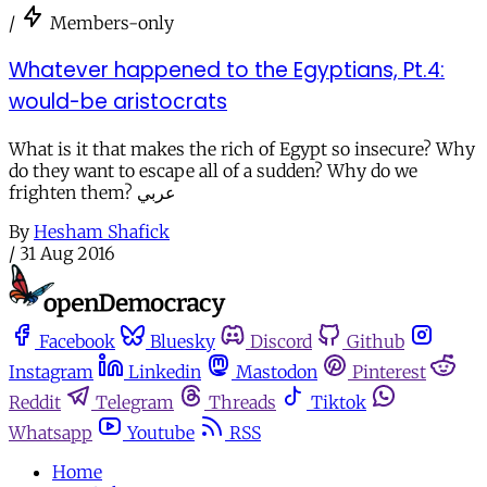
/
Members-only
Whatever happened to the Egyptians, Pt.4:
would-be aristocrats
What is it that makes the rich of Egypt so insecure? Why
do they want to escape all of a sudden? Why do we
frighten them? عربي
By
Hesham Shafick
/
31 Aug 2016
Facebook
Bluesky
Discord
Github
Instagram
Linkedin
Mastodon
Pinterest
Reddit
Telegram
Threads
Tiktok
Whatsapp
Youtube
RSS
Home