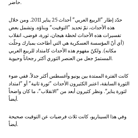
حاضر.
حدّد إطار "الربيع العربي" أحداث 25 يناير 2011. ومن خلال
هذه الأحداث، تمّ تحديد "التوقيت" وبناؤه. وتشمل بعض
تفسيرات هذه الأحداث لحظة هيجان، ثورة، فوضى، انقلاب
(أي أنّ المؤسسة العسكرية هي التي أطاحت بمبارك وحلّت
مكانه). ولكنّ مفهوم هذه الأحداث كامتداد للربيع العربي
المستمرّ جعل من العنصر الثوري أكثر رجحاناً وحيوية.
كانت الفترة الممتدة بين يونيو وأغسطس أكثر جدلاً. ففي ضوء
الثورة السابقة، اعتبر الكثيرون الأحداث "ثورة ثانية" أو "امتداد
لثورة يناير". ونظر كثيرون أبعد من "الانقلاب"، ما كان واضحاً
أيضاً.
وفي هذا السيناريو، كانت ثلاث فرضيات عن التوقيت صحيحة
أيضاً.