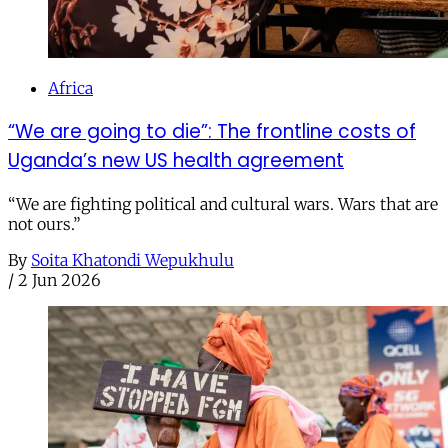
Africa
“We are going to die”: The frontline costs of
Uganda’s new US health agreement
“We are fighting political and cultural wars. Wars that are
not ours.”
By
Soita Khatondi Wepukhulu
/
2 Jun 2026