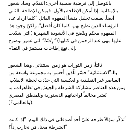
بالتوصل إلى فرضية ضمنية أخرى: التقدّم. وساد شعور
بالإمكانية: إذا أمكن الإطاحة بالأول، فيمكن الإطاحة بالثاني
أيضاً. يصعب تحليل منشأ المفهوم القائل "كلما ازداد عدد
الرؤساء الذين نطيح بهم، كلما كان أفضل". ولكنّ وجود هذا
المفهوم محتّم ويتّضح في الأنشودة الشهيرة (التي شدّدت
عليها مهى عبد الرحمن في كتابها)
"وِلسّا"
التي تشير بوضوح
إلى نهج إطاحات مستمرّ في التقدّم.
ثالثاً، زمن الثورات هو زمن استثنائي. وهذا الشعور
بالـ"الاستثنائية" فسّر للّذين أحسوا به مجموعة واسعة من
العناصر غير التقليدية والعكسية التي حدّدت لحظة الانقلاب.
ومن هذه العناصر مشاركة الشرطة والجيش في تظاهرات، ما
يُعتبر مخالفاً لواجباتهم الدستورية وللمنطق المصري
(والعالمي؟).
أتذكّر سؤالاً طرحه عليّ أحد أصدقائي في ذلك اليوم: "إذا كانت
الشرطة معنا، مَن نحارب إذاً؟"