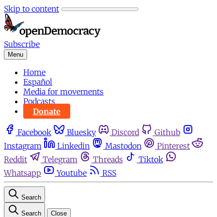
Skip to content
Subscribe
Menu
Home
Español
Media for movements
Podcasts
Donate
Facebook
Bluesky
Discord
Github
Instagram
Linkedin
Mastodon
Pinterest
Reddit
Telegram
Threads
Tiktok
Whatsapp
Youtube
RSS
Search
Search
Close