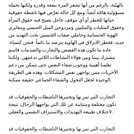
بالهيّنة، بالرغم من أنها تشعر المرء بنفعه وقدره ولكنها تحمله
مسؤولية هائلة أيضاً. ومع كل حالة تعرّض فيها ناشطة حقوقية
حياتها للخطر أو أي موقف عاجل تصبح فيه حقوق المرأة
وحقوق المثليات والمثليين ومزدوجي الميل الجنسي ومغايري
الهوية الجنسانية وحاملي صفات الجنسين تحت التهديد من
جديد، فخطر الانزلاق في الهاوية يترصد بنا دائماً. فنحن كنساء،
عادة ما تكون هذه القصص والتجارب والصدمات قاسم
مشترك بيننا وبين هؤلاء النشاطات اللاتي ندعمهن. ولكننا
تعلمنا أهمية ووجوب شفاء النفس حتى نتمكن من دعم
الآخريات ممن يواجهن نفس المشكلات. وهذه هي الطريقة
الوحيدة لجعل التحول والشفاء الجماعي حقيقة ممكنة.
التجارب التي تمر بها وتختبرها الناشطات والحقوقيات قد
تكون مختلفة ومتباينة عن تلك التي يواجهها الرجال، نتيجة
لاختلاف طبيعة التهديدات والاستنزاف النفسي والعقلي.
التجارب التي تمر بها وتختبرها الناشطات والحقوقيات قد