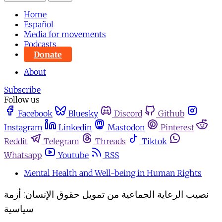
Home
Español
Media for movements
Podcasts
Donate
About
Subscribe
Follow us
Facebook
Bluesky
Discord
Github
Instagram
Linkedin
Mastodon
Pinterest
Reddit
Telegram
Threads
Tiktok
Whatsapp
Youtube
RSS
Mental Health and Well-being in Human Rights
نصيب الرعاية الجماعية من تمويل حقوق الإنسان: أزمة
سياسية