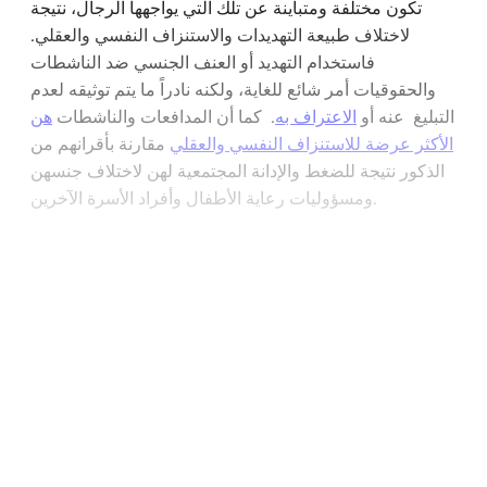
تكون مختلفة ومتباينة عن تلك التي يواجهها الرجال، نتيجة
لاختلاف طبيعة التهديدات والاستنزاف النفسي والعقلي.
فاستخدام التهديد أو العنف الجنسي ضد الناشطات
والحقوقيات أمر شائع للغاية، ولكنه نادراً ما يتم توثيقه لعدم
التبليغ عنه أو
الاعتراف به
. كما أن المدافعات والناشطات
هن
الأكثر عرضة للاستنزاف النفسي والعقلي
مقارنة بأقرانهم من
الذكور نتيجة للضغط والإدانة المجتمعية لهن لاختلاف جنسهن
ومسؤوليات رعاية الأطفال وأفراد الأسرة الآخرين.
Continue reading with a free
account
Subscribe for free
Already have an account?
Sign in