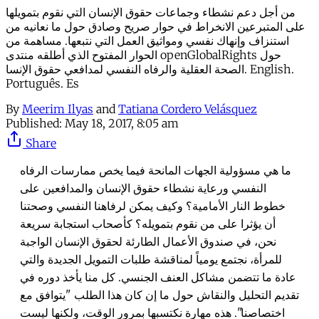
من أجل دعم نشطاء وجماعات حقوق الإنسان التي نقوم بتمويلها
على المتبرعين الانخراط في حوار صريح وصادق حول ما نعانيه من
استنزاف وإنهاك نفسي ومواثيق العمل التي نتبعها. مساهمة من
الحوار المفتوح الذي أطلقه منتدى openGlobalRights حول
الصحة العقلية والرفاه النفسي لمدافعي حقوق الإنسا. English.
Português. Es
By
Meerim Ilyas
and
Tatiana Cordero Velásquez
Published:
May 18, 2017, 8:05 am
Share
ما هي مسؤولية الجهات المانحة فيما يخص ممارسات الرفاه
النفسي ورعاية نشطاء حقوق الإنسان والمدافعين على
خطوط النار الأمامية؟ وكيف يمكن لرفاهنا النفسي وصحتنا
أن يؤثرا على من نقوم بتمويله؟ كأصحاب استجابة سريعة
نحن، في صندوق الأعمال الطارئة لحقوق الإنسان الواجبة
للمرأة، نجتمع يومياً لمناقشة طلبات التمويل الجديدة والتي
عادة ما تتضمن مشاكل العنف الجنسي. كل منا يأخذ دوره في
تقديم التحليل والنقاش حول ما إن كان هذا الطلب "يتوافق مع
اختصاصنا". هذه مهارة نكتسبها بمرور الوقت، ولكنها ليست