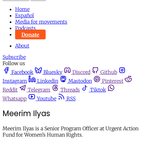
Home
Español
Media for movements
Podcasts
Donate
About
Subscribe
Follow us
Facebook
Bluesky
Discord
Github
Instagram
Linkedin
Mastodon
Pinterest
Reddit
Telegram
Threads
Tiktok
Whatsapp
Youtube
RSS
Meerim Ilyas
Meerim Ilyas is a Senior Program Officer at Urgent Action
Fund for Women’s Human Rights.