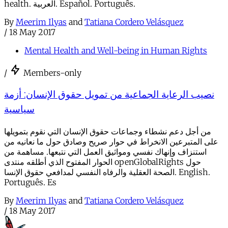
health. العربية. Español. Português.
By
Meerim Ilyas
and
Tatiana Cordero Velásquez
/
18 May 2017
Mental Health and Well-being in Human Rights
/
Members-only
نصيب الرعاية الجماعية من تمويل حقوق الإنسان: أزمة
سياسية
من أجل دعم نشطاء وجماعات حقوق الإنسان التي نقوم بتمويلها
على المتبرعين الانخراط في حوار صريح وصادق حول ما نعانيه من
استنزاف وإنهاك نفسي ومواثيق العمل التي نتبعها. مساهمة من
الحوار المفتوح الذي أطلقه منتدى openGlobalRights حول
الصحة العقلية والرفاه النفسي لمدافعي حقوق الإنسا. English.
Português. Es
By
Meerim Ilyas
and
Tatiana Cordero Velásquez
/
18 May 2017