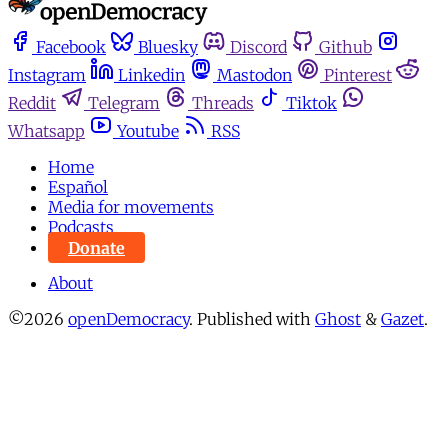
Facebook
Bluesky
Discord
Github
Instagram
Linkedin
Mastodon
Pinterest
Reddit
Telegram
Threads
Tiktok
Whatsapp
Youtube
RSS
Home
Español
Media for movements
Podcasts
Donate
About
©2026
openDemocracy
.
Published with
Ghost
&
Gazet
.