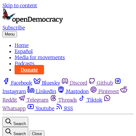
Skip to content
Subscribe
Menu
Home
Español
Media for movements
Podcasts
Donate
Facebook
Bluesky
Discord
Github
Instagram
Linkedin
Mastodon
Pinterest
Reddit
Telegram
Threads
Tiktok
Whatsapp
Youtube
RSS
Search
Search
Close