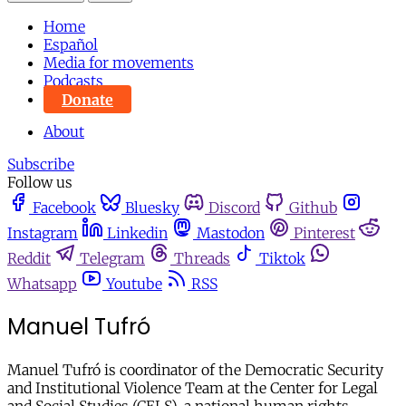
Home
Español
Media for movements
Podcasts
Donate
About
Subscribe
Follow us
Facebook
Bluesky
Discord
Github
Instagram
Linkedin
Mastodon
Pinterest
Reddit
Telegram
Threads
Tiktok
Whatsapp
Youtube
RSS
Manuel Tufró
Manuel Tufró is coordinator of the Democratic Security
and Institutional Violence Team at the Center for Legal