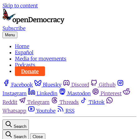
Skip to content
Subscribe
Menu
Home
Español
Media for movements
Podcasts
Donate
Facebook
Bluesky
Discord
Github
Instagram
Linkedin
Mastodon
Pinterest
Reddit
Telegram
Threads
Tiktok
Whatsapp
Youtube
RSS
Search
Search
Close