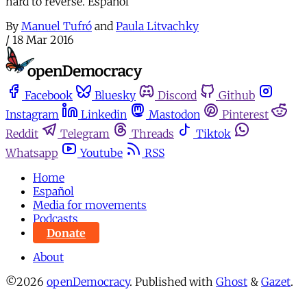
hard to reverse. Español
By
Manuel Tufró
and
Paula Litvachky
/
18 Mar 2016
Facebook
Bluesky
Discord
Github
Instagram
Linkedin
Mastodon
Pinterest
Reddit
Telegram
Threads
Tiktok
Whatsapp
Youtube
RSS
Home
Español
Media for movements
Podcasts
Donate
About
©2026
openDemocracy
.
Published with
Ghost
&
Gazet
.