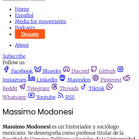
Home
Español
Media for movements
Podcasts
Donate
About
Subscribe
Follow us
Facebook
Bluesky
Discord
Github
Instagram
Linkedin
Mastodon
Pinterest
Reddit
Telegram
Threads
Tiktok
Whatsapp
Youtube
RSS
Massimo Modonesi
Massimo Modonesi
es un historiador y sociólogo
mexicano. Se desempeña como profesor titular de la