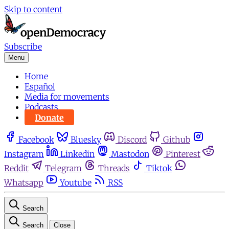
Skip to content
Subscribe
Menu
Home
Español
Media for movements
Podcasts
Donate
Facebook
Bluesky
Discord
Github
Instagram
Linkedin
Mastodon
Pinterest
Reddit
Telegram
Threads
Tiktok
Whatsapp
Youtube
RSS
Search
Search
Close