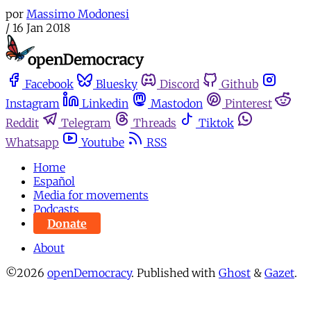
por
Massimo Modonesi
/
16 Jan 2018
Facebook
Bluesky
Discord
Github
Instagram
Linkedin
Mastodon
Pinterest
Reddit
Telegram
Threads
Tiktok
Whatsapp
Youtube
RSS
Home
Español
Media for movements
Podcasts
Donate
About
©2026
openDemocracy
.
Published with
Ghost
&
Gazet
.