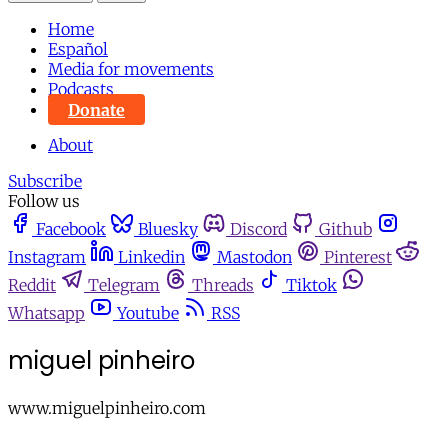
Home
Español
Media for movements
Podcasts
Donate
About
Subscribe
Follow us
Facebook
Bluesky
Discord
Github
Instagram
Linkedin
Mastodon
Pinterest
Reddit
Telegram
Threads
Tiktok
Whatsapp
Youtube
RSS
miguel pinheiro
www.miguelpinheiro.com