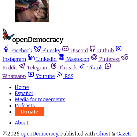
Facebook
Bluesky
Discord
Github
Instagram
Linkedin
Mastodon
Pinterest
Reddit
Telegram
Threads
Tiktok
Whatsapp
Youtube
RSS
Home
Español
Media for movements
Podcasts
Donate
About
©2026
openDemocracy
.
Published with
Ghost
&
Gazet
.