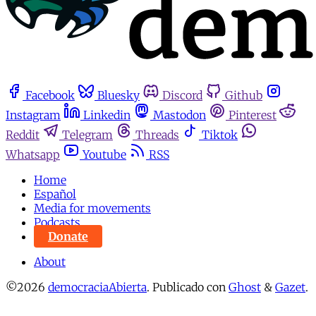
Facebook
Bluesky
Discord
Github
Instagram
Linkedin
Mastodon
Pinterest
Reddit
Telegram
Threads
Tiktok
Whatsapp
Youtube
RSS
Home
Español
Media for movements
Podcasts
Donate
About
©2026
democraciaAbierta
.
Publicado con
Ghost
&
Gazet
.