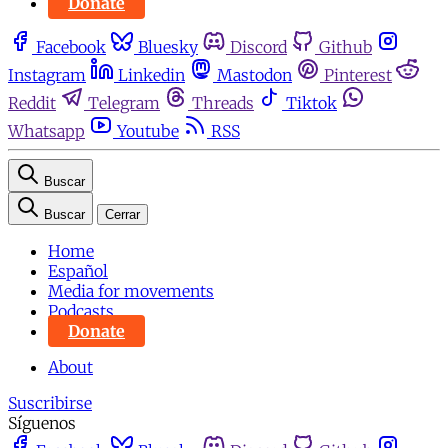
Donate
Facebook
Bluesky
Discord
Github
Instagram
Linkedin
Mastodon
Pinterest
Reddit
Telegram
Threads
Tiktok
Whatsapp
Youtube
RSS
Buscar
Buscar
Cerrar
Home
Español
Media for movements
Podcasts
Donate
About
Suscribirse
Síguenos