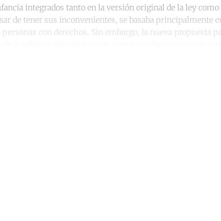
fancia integrados tanto en la versión original de la ley como
esar de tener sus inconvenientes, se basaba principalmente en
n personas con derechos. Sin embargo, la nueva propuesta pa
 de la infancia principalmente como un objeto pasivo de pro
ntinue reading with a free acco
Subscribe for free
Already have an account?
Sign in