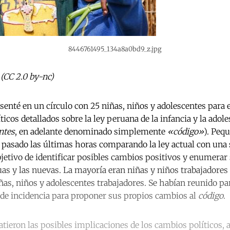
8446761495_134a8a0bd9_z.jpg
 (CC 2.0 by-nc)
senté en un círculo con 25 niñas, niños y adolescentes para 
íticos detallados sobre la ley peruana de la infancia y la adole
ntes
, en adelante denominado simplemente
«código»
). Peq
 pasado las últimas horas comparando la ley actual con una 
bjetivo de identificar posibles cambios positivos y enumera
guas y las nuevas. La mayoría eran niñas y niños trabajadores
as, niños y adolescentes trabajadores. Se habían reunido para
de incidencia para proponer sus propios cambios al
código
.
batieron las posibles implicaciones de los cambios políticos, 