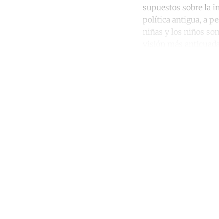
supuestos sobre la in
política antigua, a p
niñas y los niños so
visión más anticuada
Co