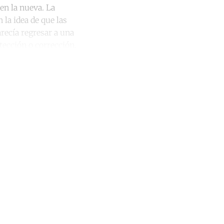
 en la nueva. La
 la idea de que las
recía regresar a una
tección o corrección.
unt