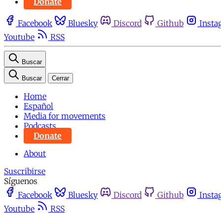
Donate
Facebook
Bluesky
Discord
Github
Insta
Youtube
RSS
Buscar
Buscar
Cerrar
Home
Español
Media for movements
Podcasts
Donate
About
Suscribirse
Síguenos
Facebook
Bluesky
Discord
Github
Insta
Youtube
RSS