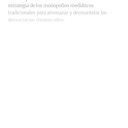
estrategia de los monopolios mediáticos
tradicionales para amenazar y desmantelar las
democracias durante años.
Continue reading with a free
account
Subscribe for free
Already have an account?
Sign in