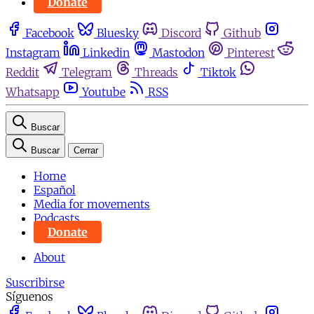
Donate
Facebook
Bluesky
Discord
Github
Instagram
Linkedin
Mastodon
Pinterest
Reddit
Telegram
Threads
Tiktok
Whatsapp
Youtube
RSS
Buscar
Buscar
Cerrar
Home
Español
Media for movements
Podcasts
Donate
About
Suscribirse
Síguenos