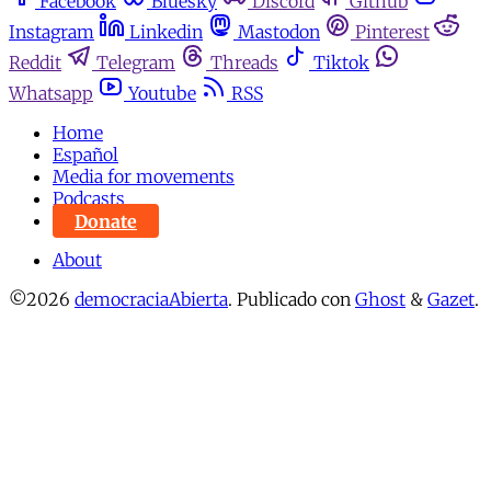
Facebook
Bluesky
Discord
Github
Instagram
Linkedin
Mastodon
Pinterest
Reddit
Telegram
Threads
Tiktok
Whatsapp
Youtube
RSS
Home
Español
Media for movements
Podcasts
Donate
About
©2026
democraciaAbierta
.
Publicado con
Ghost
&
Gazet
.