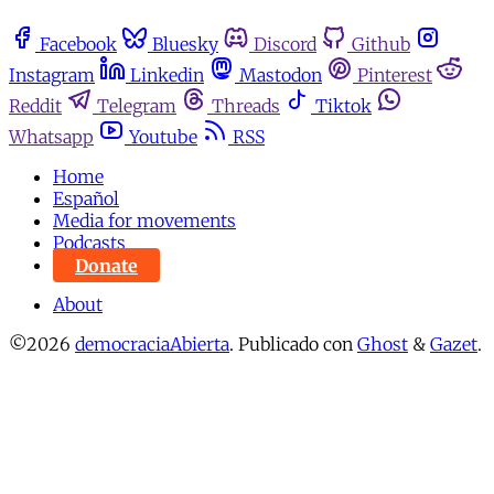
Facebook
Bluesky
Discord
Github
Instagram
Linkedin
Mastodon
Pinterest
Reddit
Telegram
Threads
Tiktok
Whatsapp
Youtube
RSS
Home
Español
Media for movements
Podcasts
Donate
About
©2026
democraciaAbierta
.
Publicado con
Ghost
&
Gazet
.