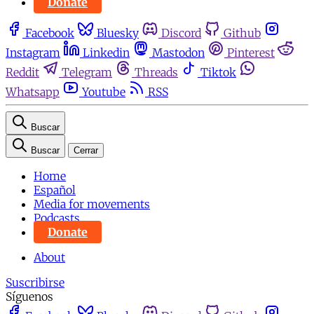
Donate
Facebook
Bluesky
Discord
Github
Instagram
Linkedin
Mastodon
Pinterest
Reddit
Telegram
Threads
Tiktok
Whatsapp
Youtube
RSS
Buscar
Buscar
Cerrar
Home
Español
Media for movements
Podcasts
Donate
About
Suscribirse
Síguenos