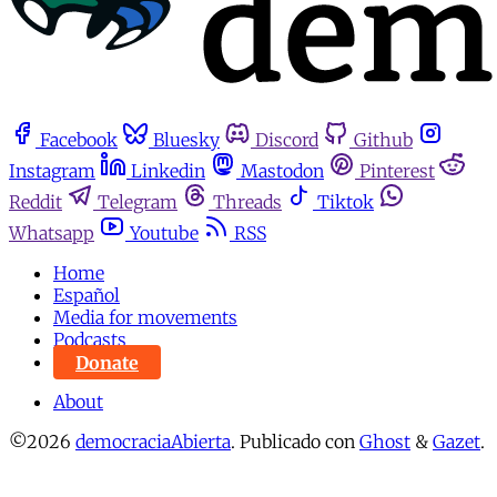
Facebook
Bluesky
Discord
Github
Instagram
Linkedin
Mastodon
Pinterest
Reddit
Telegram
Threads
Tiktok
Whatsapp
Youtube
RSS
Home
Español
Media for movements
Podcasts
Donate
About
©2026
democraciaAbierta
.
Publicado con
Ghost
&
Gazet
.