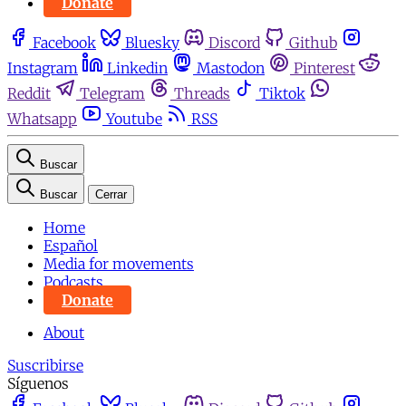
Donate
Facebook
Bluesky
Discord
Github
Instagram
Linkedin
Mastodon
Pinterest
Reddit
Telegram
Threads
Tiktok
Whatsapp
Youtube
RSS
Buscar
Buscar
Cerrar
Home
Español
Media for movements
Podcasts
Donate
About
Suscribirse
Síguenos