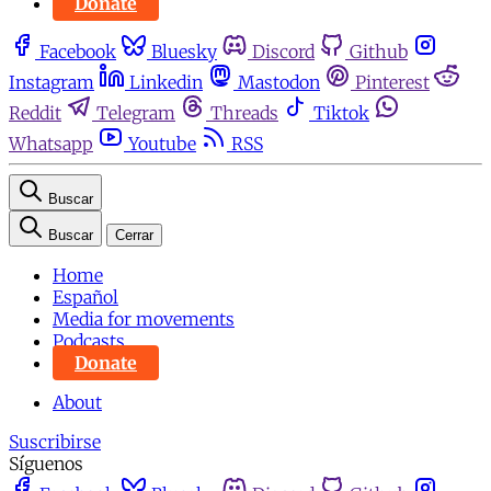
Donate
Facebook
Bluesky
Discord
Github
Instagram
Linkedin
Mastodon
Pinterest
Reddit
Telegram
Threads
Tiktok
Whatsapp
Youtube
RSS
Buscar
Buscar
Cerrar
Home
Español
Media for movements
Podcasts
Donate
About
Suscribirse
Síguenos