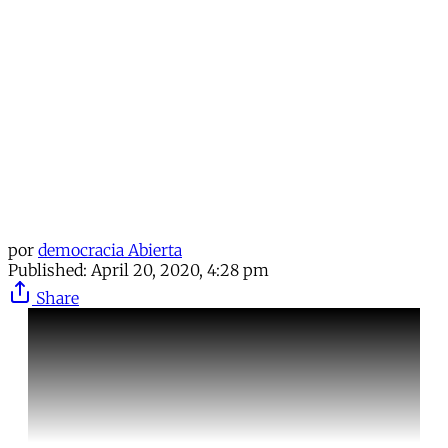
Continue reading with a free
account
Subscribe for free
Already have an account?
Sign in
por
democracia Abierta
Published:
April 20, 2020, 4:28 pm
Share