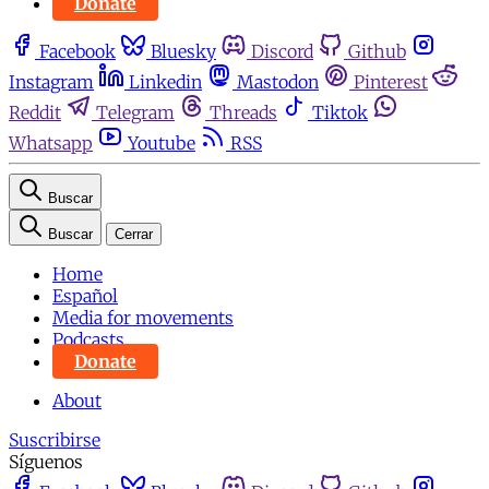
Donate
Facebook
Bluesky
Discord
Github
Instagram
Linkedin
Mastodon
Pinterest
Reddit
Telegram
Threads
Tiktok
Whatsapp
Youtube
RSS
Buscar
Buscar
Cerrar
Home
Español
Media for movements
Podcasts
Donate
About
Suscribirse
Síguenos