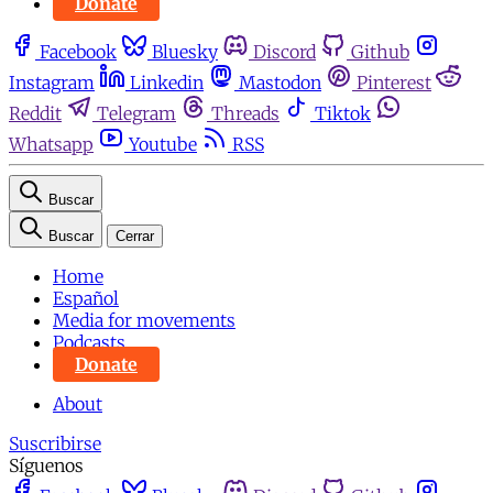
Donate
Facebook
Bluesky
Discord
Github
Instagram
Linkedin
Mastodon
Pinterest
Reddit
Telegram
Threads
Tiktok
Whatsapp
Youtube
RSS
Buscar
Buscar
Cerrar
Home
Español
Media for movements
Podcasts
Donate
About
Suscribirse
Síguenos