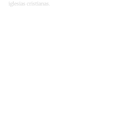
iglesias cristianas.
Continue reading with a free
account
Subscribe for free
Already have an account?
Sign in