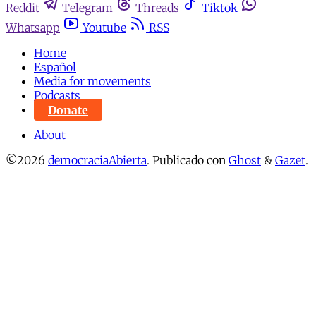
Reddit
Telegram
Threads
Tiktok
Whatsapp
Youtube
RSS
Home
Español
Media for movements
Podcasts
Donate
About
©2026
democraciaAbierta
.
Publicado con
Ghost
&
Gazet
.