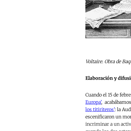
Voltaire. Obra de B
Elaboración y difus
Cuando el 15 de febr
Europa’
, acabábamos 
los titiriteros’
: la Au
escenificaron un mon
incriminar a un acti