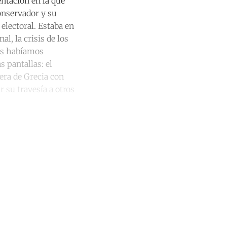
entación en la que
onservador y su
 electoral. Estaba en
l, la crisis de los
os habíamos
 pantallas: el
tera de Grecia con
 su travesía a otros
unt