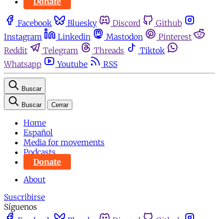
Donate
Facebook
Bluesky
Discord
Github
Instagram
Linkedin
Mastodon
Pinterest
Reddit
Telegram
Threads
Tiktok
Whatsapp
Youtube
RSS
Buscar
Buscar
Cerrar
Home
Español
Media for movements
Podcasts
Donate
About
Suscribirse
Síguenos