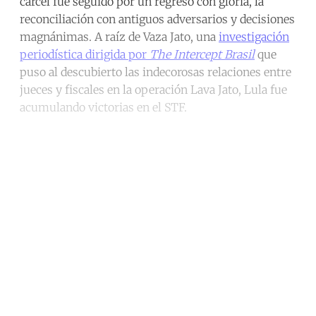
cárcel fue seguido por un regreso con gloria, la
reconciliación con antiguos adversarios y decisiones
magnánimas. A raíz de Vaza Jato, una
investigación
periodística dirigida por
The Intercept Brasil
que
puso al descubierto las indecorosas relaciones entre
jueces y fiscales en la operación Lava Jato, Lula fue
acumulando victorias en el STF.
Continue reading with a free
account
Subscribe for free
Already have an account?
Sign in