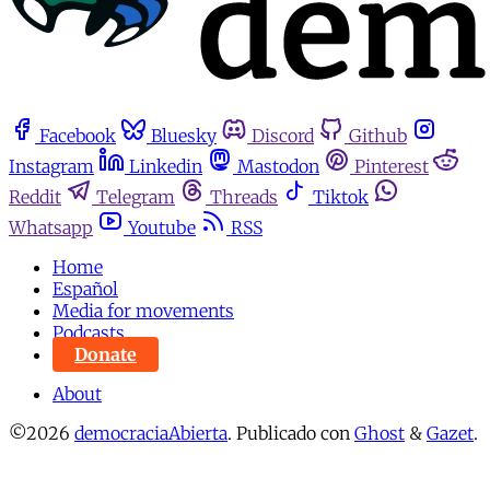
Facebook
Bluesky
Discord
Github
Instagram
Linkedin
Mastodon
Pinterest
Reddit
Telegram
Threads
Tiktok
Whatsapp
Youtube
RSS
Home
Español
Media for movements
Podcasts
Donate
About
©2026
democraciaAbierta
.
Publicado con
Ghost
&
Gazet
.