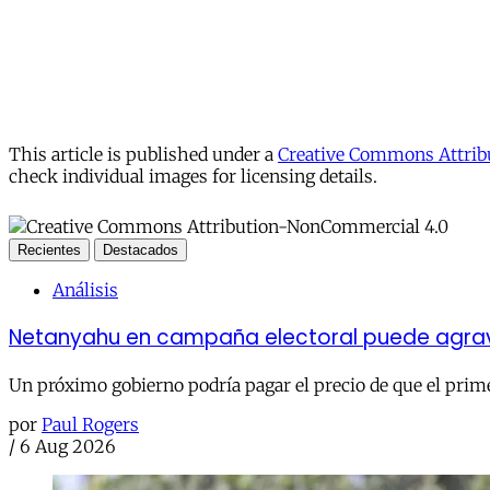
This article is published under a
Creative Commons Attribu
check individual images for licensing details.
Recientes
Destacados
Análisis
Netanyahu en campaña electoral puede agravar
Un próximo gobierno podría pagar el precio de que el prime
por
Paul Rogers
/
6 Aug 2026