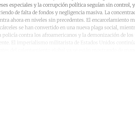
ses especiales y la corrupción política seguían sin control, y
iendo de falta de fondos y negligencia masiva. La concentrac
ntra ahora en niveles sin precedentes. El encarcelamiento m
cárceles se han convertido en una nueva plaga social, mientr
a policía contra los afroamericanos y la demonización de los
nte. El imperialismo militarista de Estados Unidos continú
ntes del calentamiento global ya se están mostrando de man
ntinue reading with a free acco
Subscribe for free
Already have an account?
Sign in