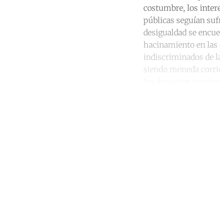
costumbre, los intere
públicas seguían sufr
desigualdad se encue
hacinamiento en las 
indiscriminados de l
siendo moneda corrie
los desastres inmine
Co