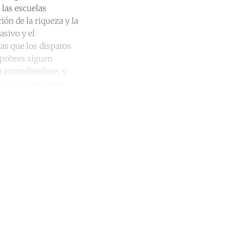
 las escuelas
ión de la riqueza y la
asivo y el
as que los disparos
 pobres siguen
a extendiéndose, y
era más evidente.
unt