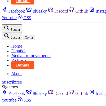
Donate
Facebook
Bluesky
Discord
Github
Insta
Youtube
RSS
Buscar
Buscar
Cerrar
Home
Español
Media for movements
Podcasts
Donate
About
Suscribirse
Síguenos
Facebook
Bluesky
Discord
Github
Insta
Youtube
RSS