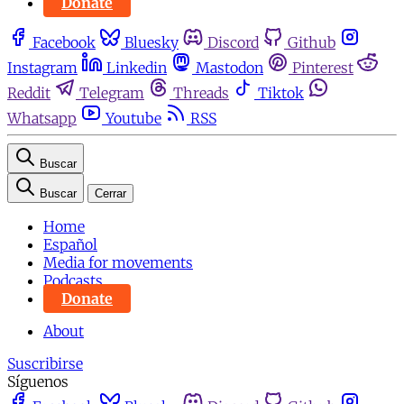
Donate
Facebook
Bluesky
Discord
Github
Instagram
Linkedin
Mastodon
Pinterest
Reddit
Telegram
Threads
Tiktok
Whatsapp
Youtube
RSS
Buscar
Buscar
Cerrar
Home
Español
Media for movements
Podcasts
Donate
About
Suscribirse
Síguenos