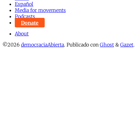
Español
Media for movements
Podcasts
Donate
About
©2026
democraciaAbierta
.
Publicado con
Ghost
&
Gazet
.