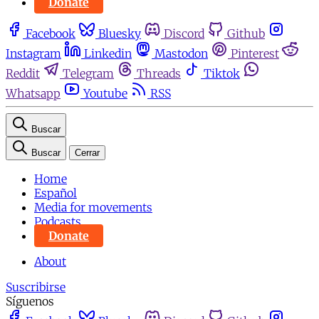
Donate
Facebook
Bluesky
Discord
Github
Instagram
Linkedin
Mastodon
Pinterest
Reddit
Telegram
Threads
Tiktok
Whatsapp
Youtube
RSS
Buscar
Buscar
Cerrar
Home
Español
Media for movements
Podcasts
Donate
About
Suscribirse
Síguenos