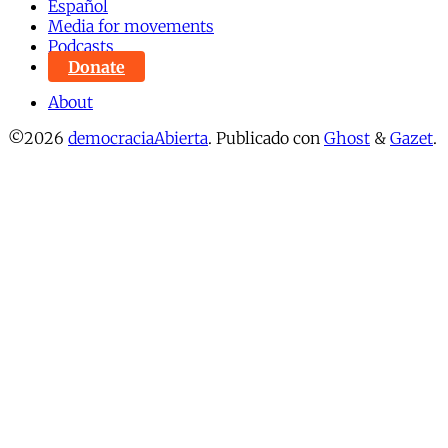
Español
Media for movements
Podcasts
Donate
About
©2026
democraciaAbierta
.
Publicado con
Ghost
&
Gazet
.