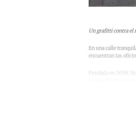
Un grafitti contra 
En una calle tranquil
encuentran las ofici
Fundada en 2009, lle
contra el machismo y
Co