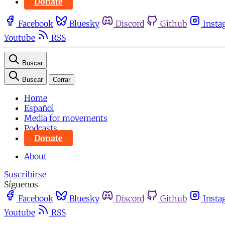
Donate
Facebook
Bluesky
Discord
Github
Insta
Youtube
RSS
Buscar
Buscar
Cerrar
Home
Español
Media for movements
Podcasts
Donate
About
Suscribirse
Síguenos
Facebook
Bluesky
Discord
Github
Insta
Youtube
RSS