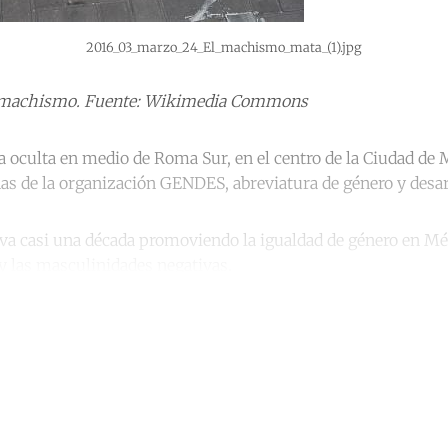
2016_03_marzo_24_El_machismo_mata_(1).jpg
el machismo. Fuente: Wikimedia Commons
a oculta en medio de Roma Sur, en el centro de la Ciudad de 
nas de la organización GENDES, abreviatura de género y desar
va casi una década promoviendo la igualdad de género en M
 las masculinidades negativas.
ntinue reading with a free acco
Subscribe for free