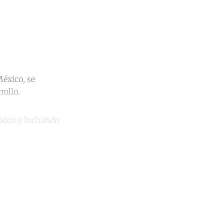
México, se
rollo.
éxico y luchando
unt