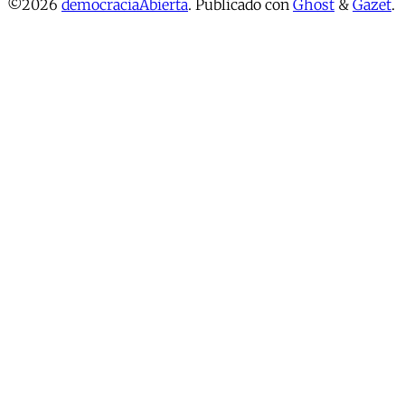
©2026
democraciaAbierta
.
Publicado con
Ghost
&
Gazet
.