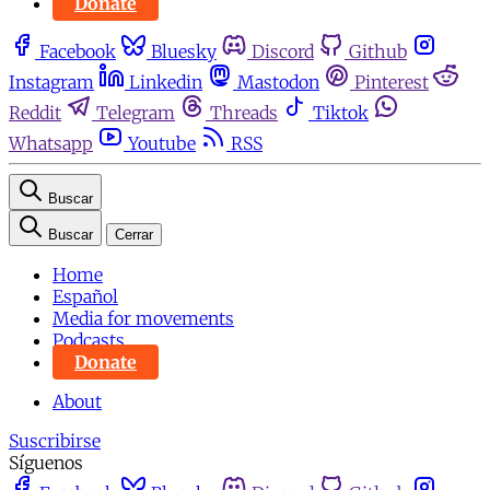
Donate
Facebook
Bluesky
Discord
Github
Instagram
Linkedin
Mastodon
Pinterest
Reddit
Telegram
Threads
Tiktok
Whatsapp
Youtube
RSS
Buscar
Buscar
Cerrar
Home
Español
Media for movements
Podcasts
Donate
About
Suscribirse
Síguenos