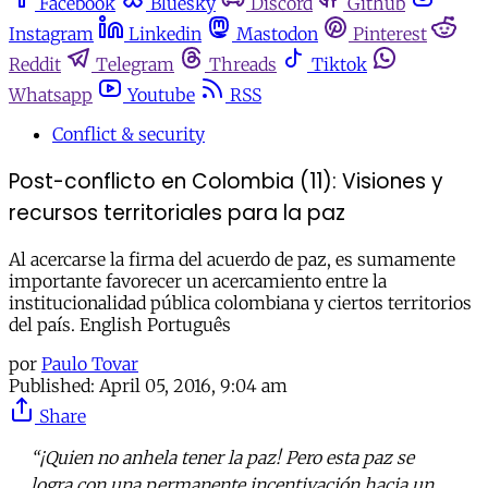
Facebook
Bluesky
Discord
Github
Instagram
Linkedin
Mastodon
Pinterest
Reddit
Telegram
Threads
Tiktok
Whatsapp
Youtube
RSS
Conflict & security
Post-conflicto en Colombia (11): Visiones y
recursos territoriales para la paz
Al acercarse la firma del acuerdo de paz, es sumamente
importante favorecer un acercamiento entre la
institucionalidad pública colombiana y ciertos territorios
del país. English Português
por
Paulo Tovar
Published:
April 05, 2016, 9:04 am
Share
“¡Quien no anhela tener la paz! Pero esta paz se
logra con una permanente incentivación hacia un