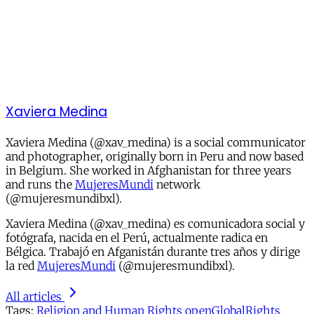
Xaviera Medina
Xaviera Medina (@xav_medina) is a social communicator
and photographer, originally born in Peru and now based
in Belgium. She worked in Afghanistan for three years
and runs the
MujeresMundi
network
(@mujeresmundibxl).
Xaviera Medina (@xav_medina) es comunicadora social y
fotógrafa, nacida en el Perú, actualmente radica en
Bélgica. Trabajó en Afganistán durante tres años y dirige
la red
MujeresMundi
(@mujeresmundibxl).
All articles
Tags:
Religion and Human Rights
openGlobalRights