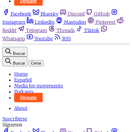
Donate
Facebook
Bluesky
Discord
Github
Instagram
Linkedin
Mastodon
Pinterest
Reddit
Telegram
Threads
Tiktok
Whatsapp
Youtube
RSS
Buscar
Buscar
Cerrar
Home
Español
Media for movements
Podcasts
Donate
About
Suscribirse
Síguenos